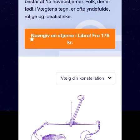
består af 15 hovedstjerner. Folk, der er
født i Vægtens tegn, er ofte yndefulde,
rolige og idealistiske.
Navngiv en stjerne i Libra!
Fra 178
kr.
Vælg din konstellation