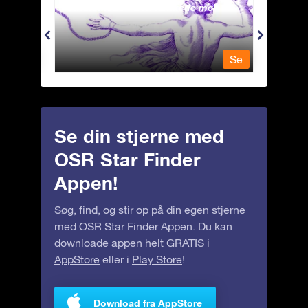
Andromeda - Den lænkede mø
Antli
Se
Se
Se din stjerne med
OSR Star Finder
Appen!
Søg, find, og stir op på din egen stjerne
med OSR Star Finder Appen. Du kan
downloade appen helt GRATIS i
AppStore
eller i
Play Store
!
Download fra AppStore