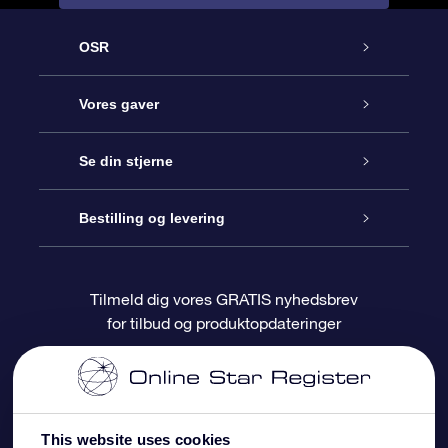
OSR
Kundeservice
Vores gaver
Kontakt os
Online Stjernegave
Se din stjerne
Bloggen
OSR Gavepakke
Star Register
Bestilling og levering
Oftest stillede spørgsmål
Superstjernegave
OSR Star Finder Appen
Kundelogin
Tilmeld dig vores GRATIS nyhedsbrev
for tilbud og produktopdateringer
Anmeldelser
OSR Gavekortet
Personliggjort Stjerneside
Betalingsinformation
Firmagaver
One Million Stars
Forsendelsesoplysninger
This website uses cookies
OSR Stjerne-pauseskærm
Returpolitik