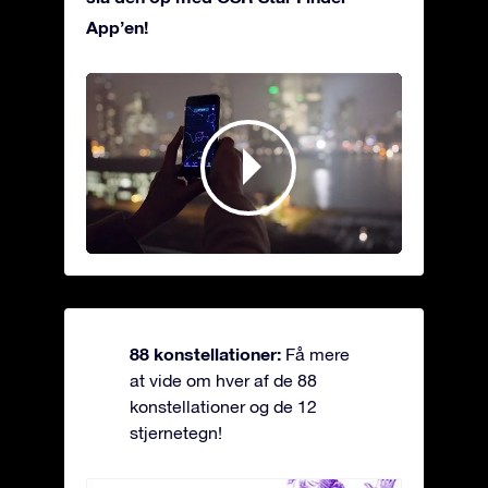
App’en!
88 konstellationer:
Få mere
at vide om hver af de 88
konstellationer og de 12
stjernetegn!