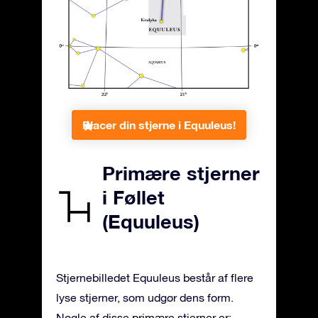
Placer din stjerne i Equuleus!
Primære stjerner
i Føllet
(Equuleus)
Stjernebilledet Equuleus består af flere
lyse stjerner, som udgør dens form.
Nogle af disse primære stjerner er: