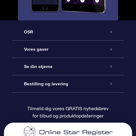
OSR
Kundeservice
Vores gaver
Kontakt os
Online Stjernegave
Se din stjerne
Bloggen
OSR Gavepakke
Star Register
Bestilling og levering
Oftest stillede spørgsmål
Superstjernegave
OSR Star Finder Appen
Kundelogin
Tilmeld dig vores GRATIS nyhedsbrev
for tilbud og produktopdateringer
Anmeldelser
OSR Gavekortet
Personliggjort Stjerneside
Betalingsinformation
Firmagaver
One Million Stars
Forsendelsesoplysninger