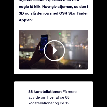
nogle få klik. Navngiv stjernen, se den i
3D og slå den op med OSR Star Finder
App’en!
88 konstellationer:
Få mere
at vide om hver af de 88
konstellationer og de 12