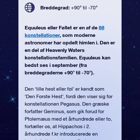
Breddegrad:
+90° til -70°
Equuleus eller Føllet er en af de
88
konstellationer
, som moderne
astronomer har opdelt himlen i. Den er
en del af Heavenly Waters
konstellationsfamilien. Equuleus kan
bedst ses i september (fra
breddegraderne +90° til -70°).
Den ‘lille hest eller føl’ er kendt som
‘Den Første Hest’, fordi den viser sig før
konstellationen Pegasus. Den græske
forfatter Geminus, som gik forud for
Ptolemæus med et århundrede eller to,
fortæller os, at Hippachos i 2.
århundrede f.kr introducerede en