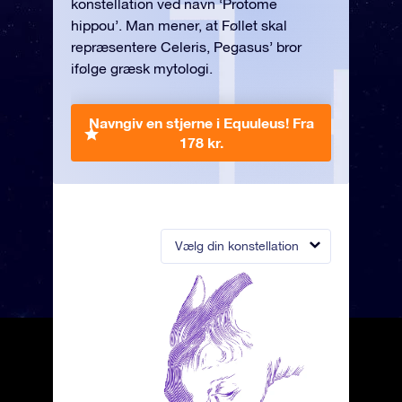
konstellation ved navn ‘Protome
hippou’. Man mener, at Føllet skal
repræsentere Celeris, Pegasus’ bror
ifølge græsk mytologi.
Navngiv en stjerne i Equuleus!
Fra
178 kr.
Vælg din konstellation