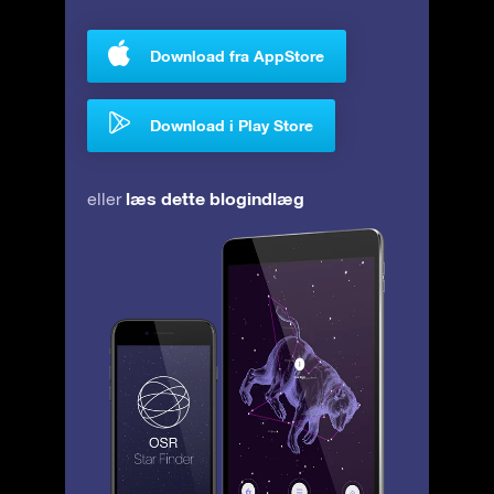
Download fra AppStore
Download i Play Store
læs dette blogindlæg
eller