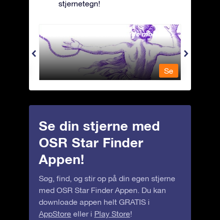
stjernetegn!
Andromeda - Den lænkede mø
Antli
Se
Se
Se din stjerne med
OSR Star Finder
Appen!
Søg, find, og stir op på din egen stjerne
med OSR Star Finder Appen. Du kan
downloade appen helt GRATIS i
AppStore
eller i
Play Store
!