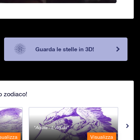
Guarda le stelle in 3D!
lo zodiaco!
Aquila - L'Aquila
Aqua
sualizza
Visualizza