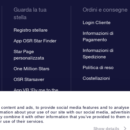
Guarda la tua
Ordini e consegne
stella
Login Cliente
Registro stellare
Informazioni di
Pagamento
App OSR Star Finder
Informazioni di
Star Page
Spedizione
personalizzata
Politica di reso
One Million Stars
Costellazioni
OSR Starsaver
App VR ‘Fly me to the
stars’
 content and ads, to provide social media features and to analyse
rmation about your use of our site with our social media, advertisi
 combine it with other information that you’ve provided to them o
r use of their services.
Show details