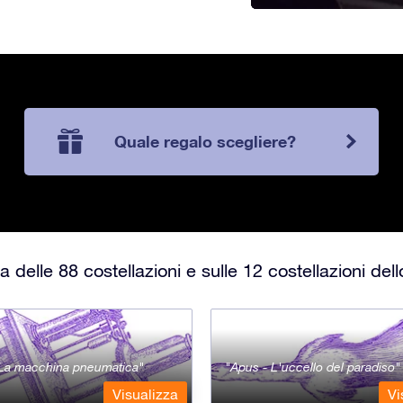
Quale regalo scegliere?
 delle 88 costellazioni e sulle 12 costellazioni del
- La macchina pneumatica
Apus - L'uccello del paradiso
Visualizza
Vi