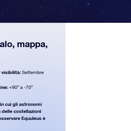
galo, mappa,
 visibilità:
Settembre
dine:
+90° a -70°
in cui gli astronomi
 delle costellazioni
osservare Equuleus è