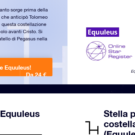
anto sorge prima della
, che anticipò Tolomeo
e questa costellazione
lo avanti Cristo. Si
atello di Pegasus nella
ne Equuleus!
Eq
Da 24 €
 Equuleus
Stella 
costell
(Equul