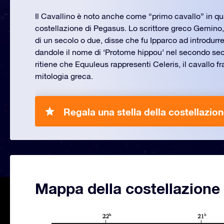
Il Cavallino è noto anche come “primo cavallo” in qu
costellazione di Pegasus. Lo scrittore greco Gemino
di un secolo o due, disse che fu Ipparco ad introdurr
dandole il nome di ‘Protome hippou’ nel secondo seco
ritiene che Equuleus rappresenti Celeris, il cavallo fr
mitologia greca.
Regala una stella della costellazio
Mappa della costellazione