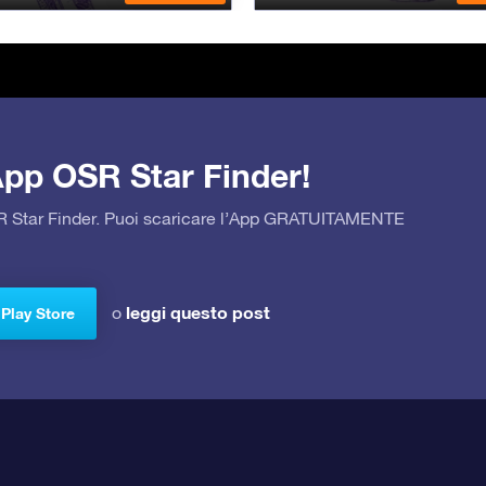
’App OSR Star Finder!
OSR Star Finder. Puoi scaricare l’App GRATUITAMENTE
leggi questo post
o
 Play Store