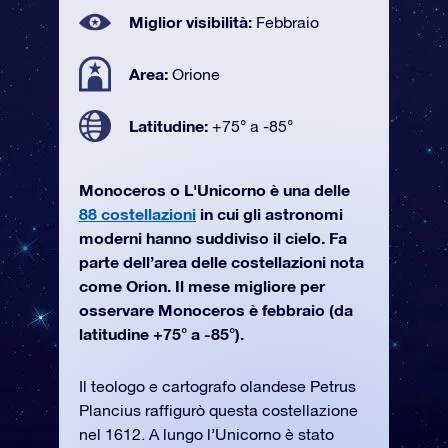
Miglior visibilità:
Febbraio
Area:
Orione
Latitudine:
+75° a -85°
Monoceros o L'Unicorno è una delle
88 costellazioni
in cui gli astronomi
moderni hanno suddiviso il cielo. Fa
parte dell’area delle costellazioni nota
come Orion. Il mese migliore per
osservare Monoceros è febbraio (da
latitudine +75° a -85°).
Il teologo e cartografo olandese Petrus
Plancius raffigurò questa costellazione
nel 1612. A lungo l’Unicorno è stato