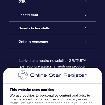
OSR
Assistenza
I nostri doni
Contattaci
Online Star Gift
Guarda la tua stella
Blog
Pacchetto regalo OSR
Registro stellare
Ordini e consegne
Domande frequenti
Super Star Gift
App OSR Star Finder
Login Cliente
Iscriviti alla nostra newsletter GRATUITA
per sconti e aggiornamenti sui prodotti
OSR Recensioni
Gift Card OSR
Star Page personalizzata
Informazioni di Pagamento
Doni aziendali
One Million Stars
Informazioni di Spedizione
This website uses cookies
OSR Starsaver
Politica di reso
We use cookies to personalise content and ads, to
provide social media features and to analyse our
traffic. We also share information about your use of