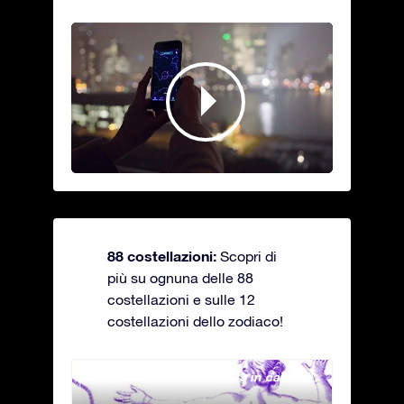
88 costellazioni:
Scopri di
più su ognuna delle 88
costellazioni e sulle 12
costellazioni dello zodiaco!
Andromeda - La fanciulla in catene
Antli