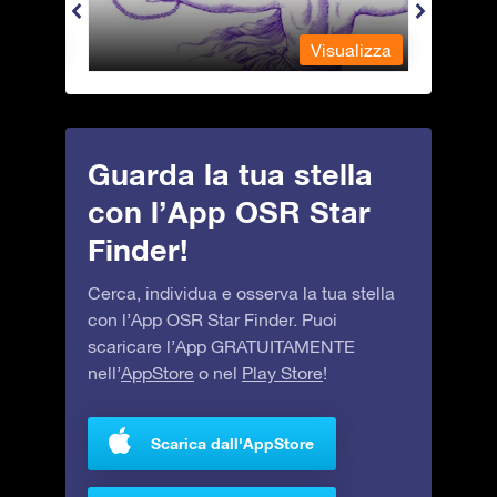
alizza
Visualizza
Guarda la tua stella
con l’App OSR Star
Finder!
Cerca, individua e osserva la tua stella
con l’App OSR Star Finder. Puoi
scaricare l’App GRATUITAMENTE
nell’
AppStore
o nel
Play Store
!
Scarica dall'AppStore