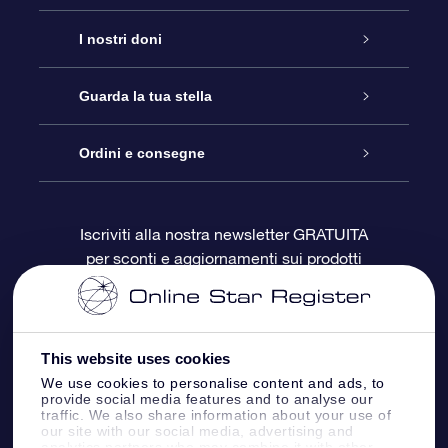
Assistenza
I nostri doni
Contattaci
Online Star Gift
Guarda la tua stella
Blog
Pacchetto regalo OSR
Registro stellare
Ordini e consegne
Domande frequenti
Super Star Gift
App OSR Star Finder
Login Cliente
Iscriviti alla nostra newsletter GRATUITA
per sconti e aggiornamenti sui prodotti
OSR Recensioni
Gift Card OSR
Star Page personalizzata
Informazioni di Pagamento
Doni aziendali
One Million Stars
Informazioni di Spedizione
This website uses cookies
OSR Starsaver
Politica di reso
We use cookies to personalise content and ads, to
provide social media features and to analyse our
traffic. We also share information about your use of
our site with our social media, advertising and
App VR ‘Fly me to the stars’
Costellazioni
analytics partners who may combine it with other