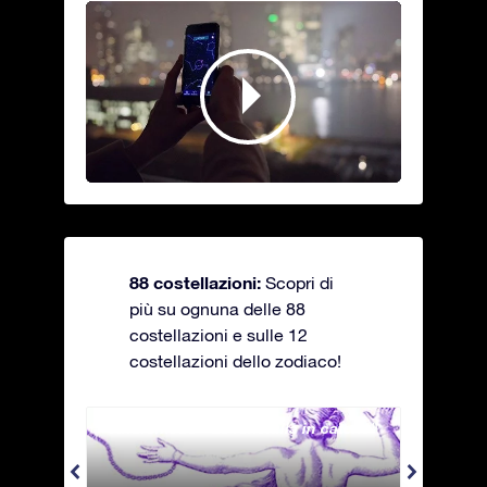
88 costellazioni:
Scopri di
più su ognuna delle 88
costellazioni e sulle 12
costellazioni dello zodiaco!
Andromeda - La fanciulla in catene
Antli