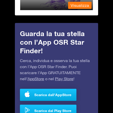
alizza
Visualizza
Guarda la tua stella
con l’App OSR Star
Finder!
Cerca, individua e osserva la tua stella
con l’App OSR Star Finder. Puoi
scaricare l’App GRATUITAMENTE
nell’
AppStore
o nel
Play Store
!
Scarica dall'AppStore
Scarica dal Play Store