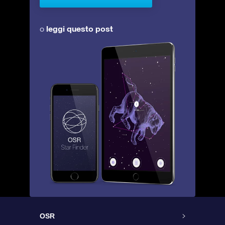
leggi questo post
o
OSR