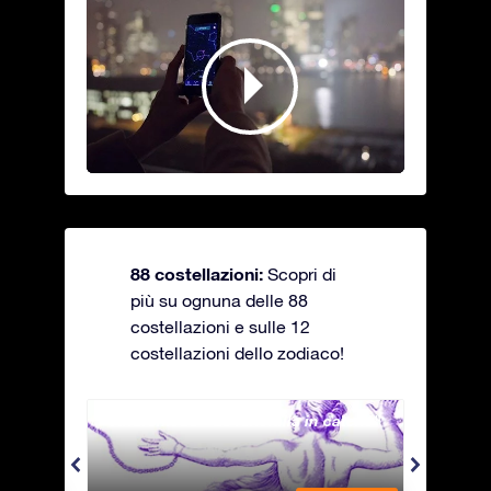
88 costellazioni:
Scopri di
più su ognuna delle 88
costellazioni e sulle 12
costellazioni dello zodiaco!
Andromeda - La fanciulla in catene
Antli