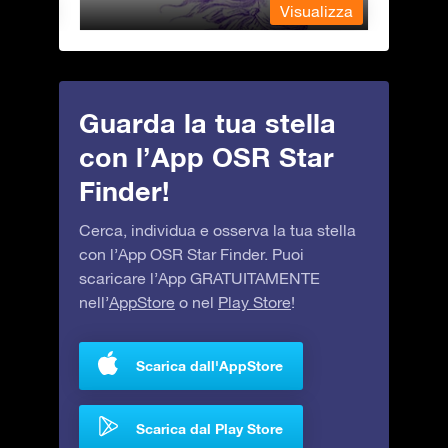
alizza
Visualizza
Guarda la tua stella
con l’App OSR Star
Finder!
Cerca, individua e osserva la tua stella
con l’App OSR Star Finder. Puoi
scaricare l’App GRATUITAMENTE
nell’
AppStore
o nel
Play Store
!
Scarica dall'AppStore
Scarica dal Play Store