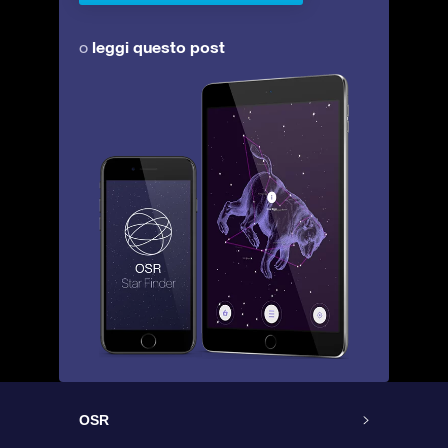
leggi questo post
o
OSR