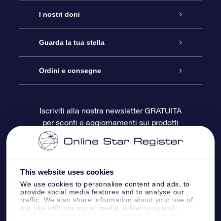
Assistenza
I nostri doni
Contattaci
Online Star Gift
Guarda la tua stella
Blog
Pacchetto regalo OSR
Registro stellare
Ordini e consegne
Domande frequenti
Super Star Gift
App OSR Star Finder
Login Cliente
Iscriviti alla nostra newsletter GRATUITA
per sconti e aggiornamenti sui prodotti
OSR Recensioni
Gift Card OSR
Star Page personalizzata
Informazioni di Pagamento
Doni aziendali
One Million Stars
Informazioni di Spedizione
This website uses cookies
OSR Starsaver
Politica di reso
We use cookies to personalise content and ads, to
provide social media features and to analyse our
traffic. We also share information about your use of
our site with our social media, advertising and
App VR ‘Fly me to the stars’
Costellazioni
analytics partners who may combine it with other