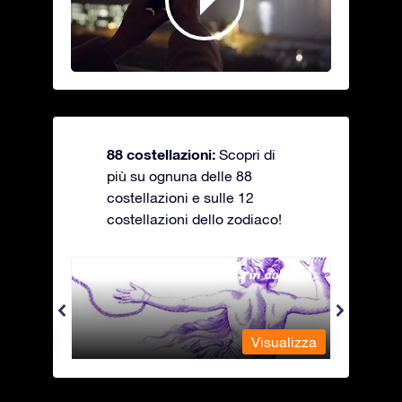
88 costellazioni:
Scopri di
più su ognuna delle 88
costellazioni e sulle 12
costellazioni dello zodiaco!
Andromeda - La fanciulla in catene
Antli
alizza
Visualizza