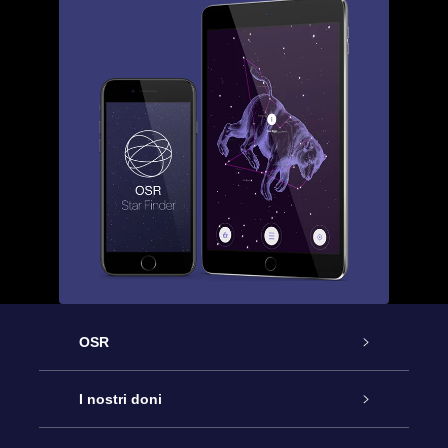
OSR
Assistenza
I nostri doni