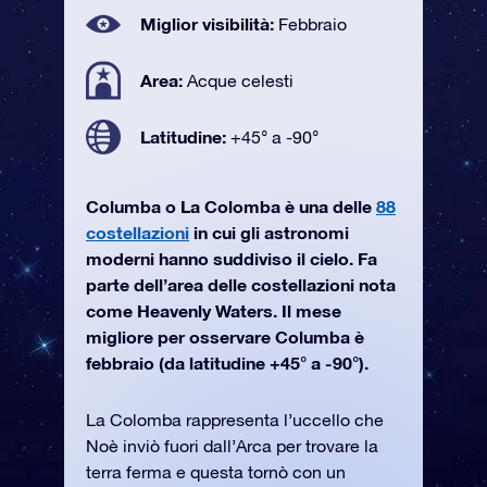
Miglior visibilità:
Febbraio
Area:
Acque celesti
Latitudine:
+45° a -90°
Columba o La Colomba è una delle
88
costellazioni
in cui gli astronomi
moderni hanno suddiviso il cielo. Fa
parte dell’area delle costellazioni nota
come Heavenly Waters. Il mese
migliore per osservare Columba è
febbraio (da latitudine +45° a -90°).
La Colomba rappresenta l’uccello che
Noè inviò fuori dall’Arca per trovare la
terra ferma e questa tornò con un