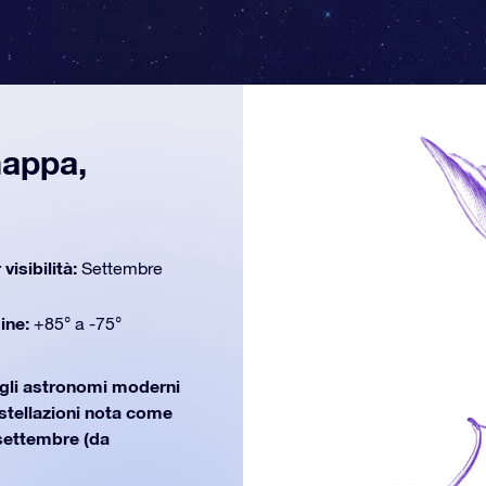
mappa,
 visibilità:
Settembre
dine:
+85° a -75°
 gli astronomi moderni
ostellazioni nota come
 settembre (da