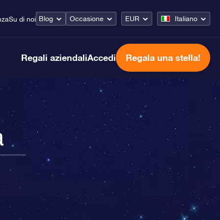
Blog
Occasione
EUR
Italiano
nza
Su di noi
Regali aziendali
Accedi
Regala una stella!
a