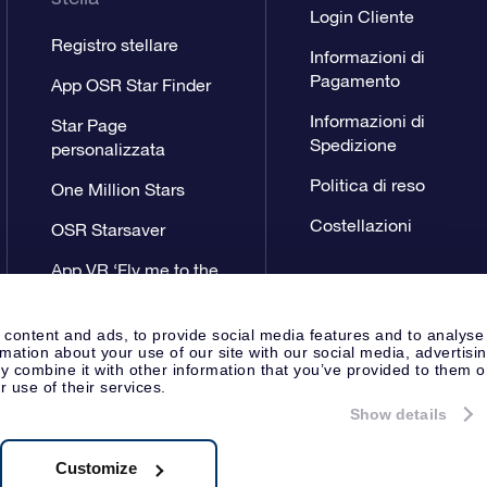
Login Cliente
Registro stellare
Informazioni di
Pagamento
App OSR Star Finder
Informazioni di
Star Page
Spedizione
personalizzata
Politica di reso
One Million Stars
Costellazioni
OSR Starsaver
App VR ‘Fly me to the
stars’
 content and ads, to provide social media features and to analyse
rmation about your use of our site with our social media, advertisi
 combine it with other information that you’ve provided to them o
r use of their services.
Show details
Pagina Stampa
Privacy
Termini 
Apeldoorn, The Netherlands
8.62.722B01
Customize