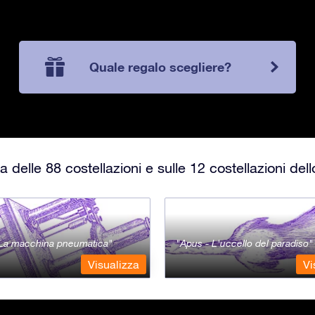
Quale regalo scegliere?
 delle 88 costellazioni e sulle 12 costellazioni del
- La macchina pneumatica
Apus - L'uccello del paradiso
Visualizza
Vi