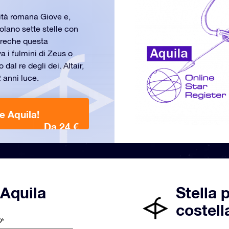
nità romana Giove e,
icolano sette stelle con
greche questa
 i fulmini di Zeus o
dal re degli dei. Altair,
2 anni luce.
e Aquila!
Da 24 €
 Aquila
Stella 
costell