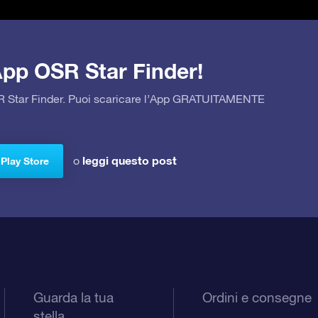
’App OSR Star Finder!
OSR Star Finder. Puoi scaricare l’App GRATUITAMENTE
leggi questo post
o
 Play Store
Guarda la tua
Ordini e consegne
stella