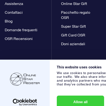
Assistenza
Online Star Gift
Contattaci
Pacchetto regalo
OSR
Blog
Super Star Gift
Domande frequenti
Gift Card OSR
OSR Recensioni
Doni aziendali
This website uses cookies
We use cookies to personalise
our traffic. We also share info
and analytics partners who may
that they’ve collected from you
Online Star Register BV
- Laan van de Maagd 83, 7324 BT 
,
Servizio Clienti:
help@osr.org
KVK: 60333553, VAT: NL 853
Allow all