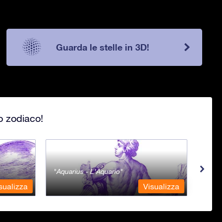
Guarda le stelle in 3D!
lo zodiaco!
Aquarius - L'Aquario
Ara 
sualizza
Visualizza