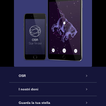
OSR
Assistenza
I nostri doni
Contattaci
Online Star Gift
Guarda la tua stella