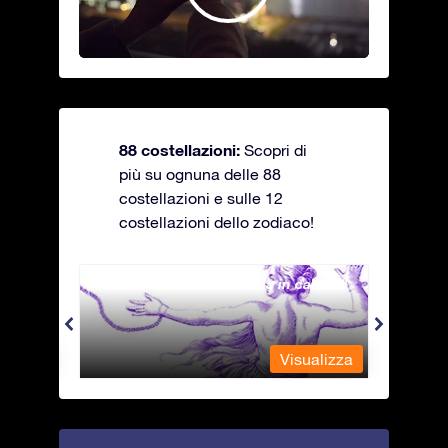
88 costellazioni:
Scopri di
più su ognuna delle 88
costellazioni e sulle 12
costellazioni dello zodiaco!
Andromeda - La fanciulla in catene
Antli
alizza
Visualizza