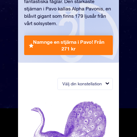
fantastiska fåglar. Den starkaste
stjärnan i Pavo kallas Alpha Pavonis, en
blåvit gigant som finns 179 ljusår från
vårt solsystem.
Namnge en stjärna i Pavo!
Från
271 kr
Välj din konstellation