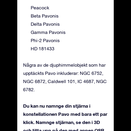
Peacock
Beta Pavonis
Delta Pavonis
Gamma Pavonis
Phi-2 Pavonis
HD 181433
Några av de djuphimmelobjekt som har
upptäckts Pavo inkluderar: NGC 6752,
NGC 6872, Caldwell 101, IC 4687, NGC
6782.
Du kan nu namnge din stjärna i
konstellationen Pavo med bara ett par
klick. Namnge stjärnan, se den i 3D
och titta upp på den med appen OSR