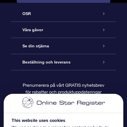
OSR
Kundtjänst
Våra gåvor
Kontakta oss
Online-Stjärngåva
Se din stjärna
Blogg
OSR Gåvopaket
Stjärnregiste
Beställning och leverans
Vanliga frågor
Super Star-gåva
OSR:s App Star Finder
Kundinloggning
Prenumerera på vårt GRATIS nyhetsbrev
för rabatter och produktuppdateringar
Recensioner
OSR Presentkort
Personlig Stjärnsida
Betalningsinformation
Företagspresenter
One Million Stars
Leveransinformation
This website uses cookies
OSR Starsaver
Returpolicy