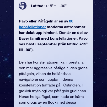
Latitud:
+15° till -90°
Pavo eller Påfågeln är en av
88
konstellationer
moderna astronomer
har delat upp himlen i. Den är en del av
Bayer familj med konstellationer. Pavo
ses bäst i september (från latitud +15°
till -90°).
Den här konstellationen kan föreställa
den mer aggressiva påfågeln, den gröna
påfågeln, vilken de holländska
navigatörer som uppfann denna
konstellation träffade på i Östindien. I
grekisk mytologi var påfågeln gudinnan
Heras heliga fågel, som hade en kärra
som drogs av en flock med dessa