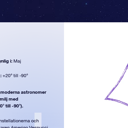
nlig i:
Maj
d:
+20° till -90°
moderna astronomer
amilj med
 till -90°).
onstellationerna och
skaren Amerigo Vespucci