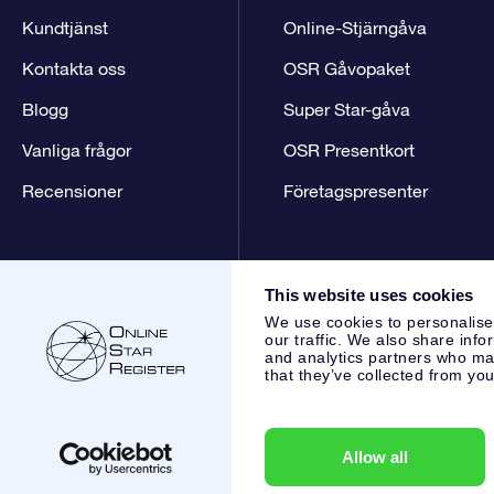
Kundtjänst
Online-Stjärngåva
Kontakta oss
OSR Gåvopaket
Blogg
Super Star-gåva
Vanliga frågor
OSR Presentkort
Recensioner
Företagspresenter
This website uses cookies
We use cookies to personalise
our traffic. We also share info
and analytics partners who may
that they’ve collected from you
Online Star Register BV
- Laan van de Maagd 83, 7324 BT 
,
Kundtjänst:
help@osr.org
KVK: 60333553, VAT: NL 8538.62
Allow all