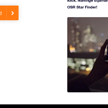
klick. Namnge stjärnan
OSR Star Finder!
!