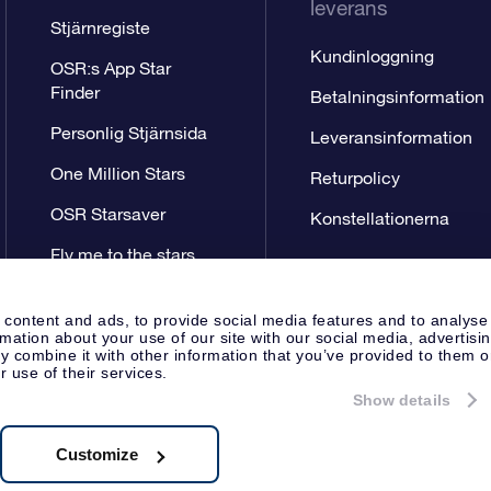
leverans
Stjärnregiste
Kundinloggning
OSR:s App Star
Finder
Betalningsinformation
Personlig Stjärnsida
Leveransinformation
One Million Stars
Returpolicy
OSR Starsaver
Konstellationerna
Fly me to the stars
VR-app
 content and ads, to provide social media features and to analyse
rmation about your use of our site with our social media, advertisi
 combine it with other information that you’ve provided to them o
r use of their services.
Show details
Pressida
Sekretesspolicy & An
Apeldoorn, The Netherlands
.722B01
Customize