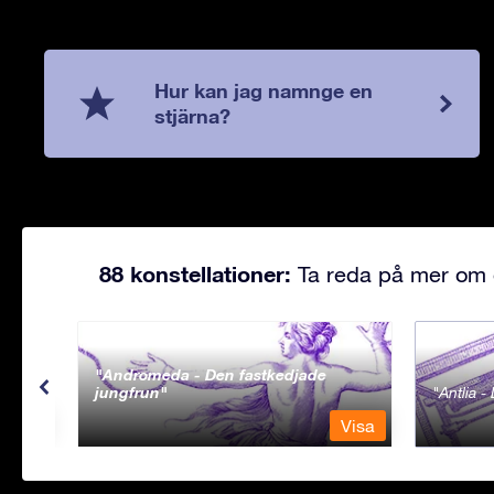
Hur kan jag namnge en
stjärna?
88 konstellationer:
Ta reda på mer om d
Andromeda - Den fastkedjade
jungfrun
Antlia 
Visa
Visa