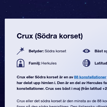
Crux (Södra korset)
Betyder:
Bäst sy
Södra korset
Familj:
Latitu
Herkules
Crux eller Södra korset är en av
88 konstellationer
har delat upp himlen i. Den är en del av Hercules f
konstellationer. Crux ses bäst i maj (från latitud +20°
Crux eller det södra korset är den minsta av de 88 k
finns på den södra hemisfären. Den italienska utfor