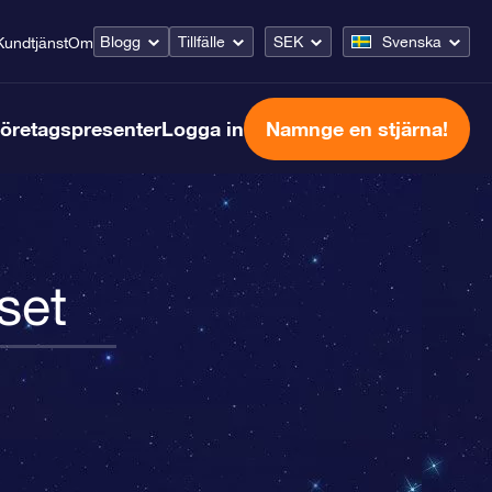
Blogg
Tillfälle
SEK
Svenska
Kundtjänst
Om
öretagspresenter
Logga in
Namnge en stjärna!
set