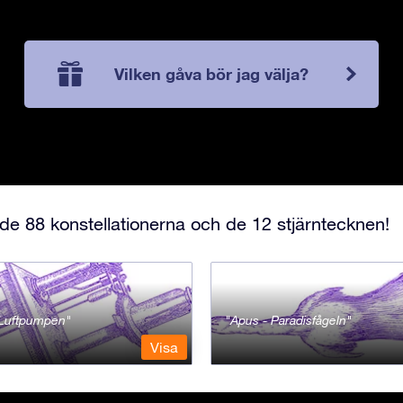
Vilken gåva bör jag välja?
e 88 konstellationerna och de 12 stjärntecknen!
- Luftpumpen
Apus - Paradisfågeln
Visa