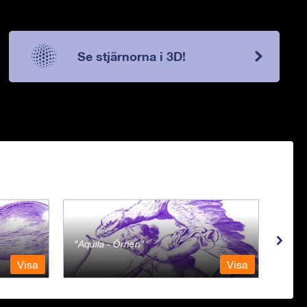
Se stjärnorna i 3D!
Aquila - Örnen
Aqua
Visa
Visa