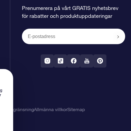
Prenumerera på vårt GRATIS nyhetsbrev
för rabatter och produktuppdateringar
ng
r
svarsbegränsning
Allmänna villkor
Sitemap