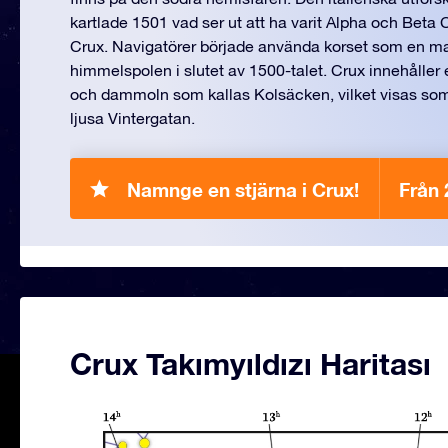
kartlade 1501 vad ser ut att ha varit Alpha och Beta 
Crux. Navigatörer började använda korset som en m
himmelspolen i slutet av 1500-talet. Crux innehåller
och dammoln som kallas Kolsäcken, vilket visas som
ljusa Vintergatan.
Namnge en stjärna i Crux!
Från 
Crux Takımyıldızı Haritası