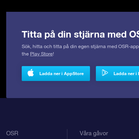
Titta på din stjärna med O
Sök, hitta och titta på din egen stjärna med OSR-ap
the
Play Store
!
Ladda ner i AppStore
Ladda ner i 
OSR
Våra gåvor