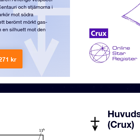
Centauri och stjärnorna i
arkör mot södra
 ett berömt mörkt gas-
 en silhuett mot den
271 kr
Huvudst
(Crux)