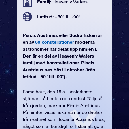
Familj:
Heavenly Waters
Latitud:
+50° till -90°
Piscis Austrinus eller Södra fisken är
en av
88 konstellationer
moderna
astronomer har delat upp himlen i.
Den är en del av Heavenly Waters
familj med konstellationer. Piscis
Austrinus ses bäst i oktober (från
latitud +50° till -90°).
Fomalhaut, den 18:e ljusstarkaste
stjärnan på himlen och endast 25 ljusår
från jorden, markerar Piscis Austrinus.
På himlen visas fiskarna när de dricker
från vattnet som flödar ur Aquarius krus,
något som är konstigt för fiskar att göra.