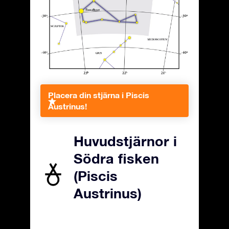
Placera din stjärna i Piscis
Austrinus!
Huvudstjärnor i
Södra fisken
(Piscis
Austrinus)