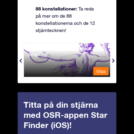
88 konstellationer:
Ta reda
på mer om de 88
konstellationerna och de 12
stjärntecknen!
Andromeda - Den fastkedjade
Antli
jungfrun
Visa
Visa
Titta på din stjärna
med OSR-appen Star
Finder (iOS)!