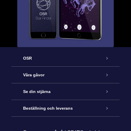
OSR
Kundtjänst
Våra gåvor
Kontakta oss
Online-Stjärngåva
Se din stjärna
Blogg
OSR Gåvopaket
Stjärnregiste
Beställning och leverans
Vanliga frågor
Super Star-gåva
OSR:s App Star Finder
Kundinloggning