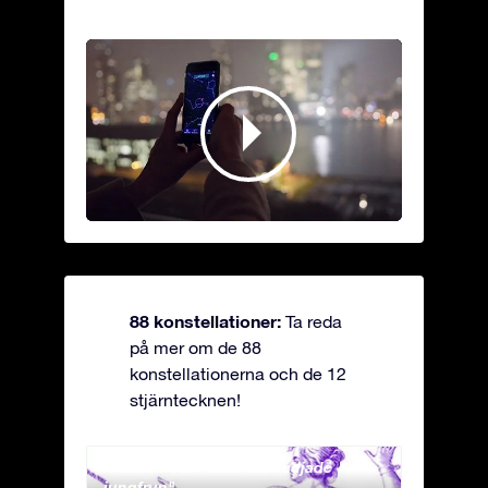
88 konstellationer:
Ta reda
på mer om de 88
konstellationerna och de 12
stjärntecknen!
Andromeda - Den fastkedjade
Antli
jungfrun