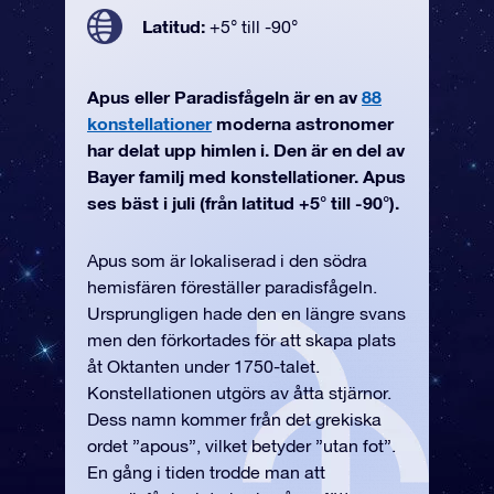
Latitud:
+5° till -90°
Apus eller Paradisfågeln är en av
88
konstellationer
moderna astronomer
har delat upp himlen i. Den är en del av
Bayer familj med konstellationer. Apus
ses bäst i juli (från latitud +5° till -90°).
Apus som är lokaliserad i den södra
hemisfären föreställer paradisfågeln.
Ursprungligen hade den en längre svans
men den förkortades för att skapa plats
åt Oktanten under 1750-talet.
Konstellationen utgörs av åtta stjärnor.
Dess namn kommer från det grekiska
ordet ”apous”, vilket betyder ”utan fot”.
En gång i tiden trodde man att