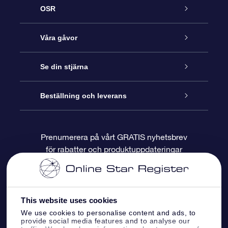
OSR
Kundtjänst
Våra gåvor
Kontakta oss
Online-Stjärngåva
Se din stjärna
Blogg
OSR Gåvopaket
Stjärnregiste
Beställning och leverans
Vanliga frågor
Super Star-gåva
OSR:s App Star Finder
Kundinloggning
Prenumerera på vårt GRATIS nyhetsbrev
för rabatter och produktuppdateringar
Recensioner
OSR Presentkort
Personlig Stjärnsida
Betalningsinformation
Företagspresenter
One Million Stars
Leveransinformation
This website uses cookies
OSR Starsaver
Returpolicy
We use cookies to personalise content and ads, to
provide social media features and to analyse our