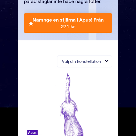
paradisfåglar inte hade några fötter.
Namnge en stjärna i Apus!
Från
271 kr
Välj din konstellation