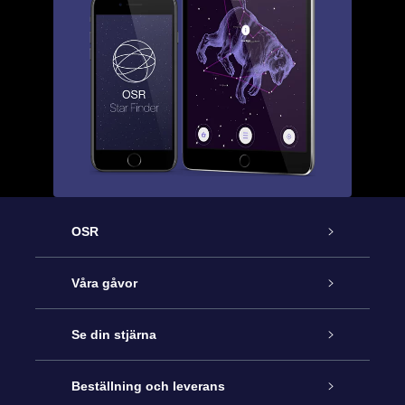
OSR
Kundtjänst
Våra gåvor
Kontakta oss
Online-Stjärngåva
Se din stjärna
Blogg
OSR Gåvopaket
Stjärnregiste
Beställning och leverans