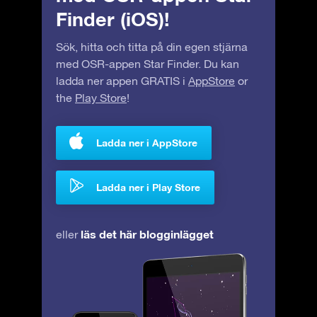
Finder (iOS)!
Sök, hitta och titta på din egen stjärna
med OSR-appen Star Finder. Du kan
ladda ner appen GRATIS i
AppStore
or
the
Play Store
!
Ladda ner i AppStore
Ladda ner i Play Store
läs det här blogginlägget
eller