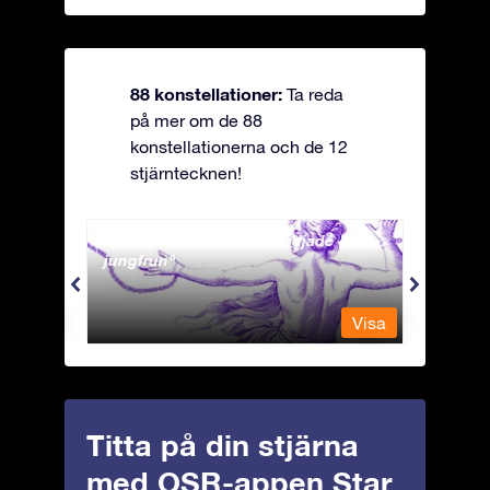
88 konstellationer:
Ta reda
på mer om de 88
konstellationerna och de 12
stjärntecknen!
Andromeda - Den fastkedjade
Antli
jungfrun
Visa
Visa
Titta på din stjärna
med OSR-appen Star