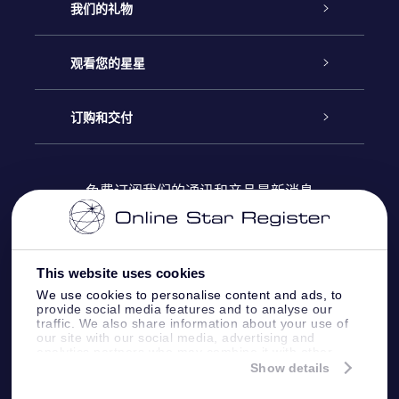
客户服务
我们的礼物
联系我们
Online Star礼物
观看您的星星
Online Star Register
博客
OSR 礼物包
订购和交付
OSR Star Finder App
常见问题解答
Super Star礼物
客户登录
免费订阅我们的通讯和产品最新消息
个性化的Star Page
评论
OSR 礼物卡
付款信息
One Million Stars
This website uses cookies
公司礼品
配送信息
We use cookies to personalise content and ads, to
provide social media features and to analyse our
OSR Starsaver
traffic. We also share information about your use of
退货政策&撤销权
our site with our social media, advertising and
analytics partners who may combine it with other
information that you’ve provided to them or that
Show details
带我飞向星星 VR 应用程序
they’ve collected from your use of their services.
个星座
Online Star Register BV
- Laan van de Maagd