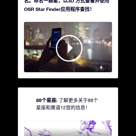
名。命名一颗星，以3D 方式查看并使用
OSR Star Finder应用程序查找！
88个星座:
了解更多关于88个
星座和黄道12宫的信息！
Andromeda - 被铁链锁着的少女
Antli