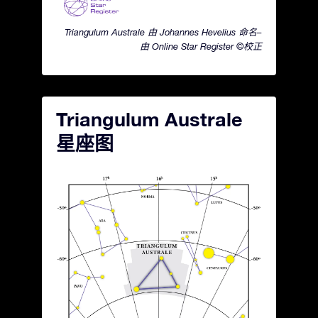
Triangulum Australe 由 Johannes Hevelius 命名–
由 Online Star Register ©校正
Triangulum Australe
星座图