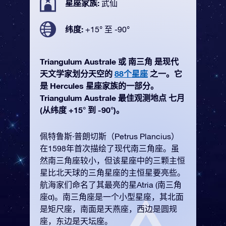
星座家族:
武仙
纬度:
+15° 至 -90°
Triangulum Australe 或 南三角 是现代
天文学家划分天空的
88个星座
之一。它
是 Hercules 星座家族的一部分。
Triangulum Australe 最佳观测地点 七月
(从纬度 +15° 到 -90°)。
佩特鲁斯·普朗切斯（Petrus Plancius）
在1598年首次描绘了现代南三角座。虽
然南三角座较小，但该星座中的三颗主恒
星比北天球的三角星座的主恒星要亮些。
航海家们命名了其最亮的星Atria (南三角
座α)。南三角座是一个小型星座，其北面
是矩尺座，南面是天燕座，西边是圆规
座，东边是天坛座。