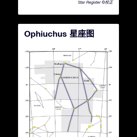
Star Register ©校正
Ophiuchus 星座图