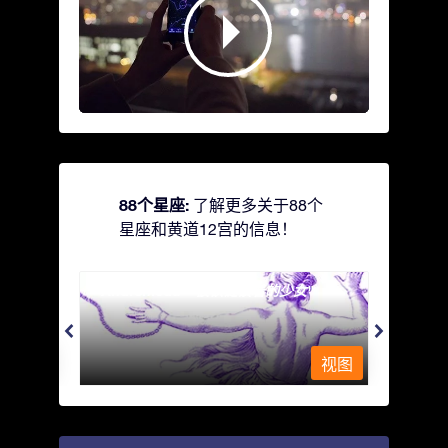
88个星座:
了解更多关于88个
星座和黄道12宫的信息！
Andromeda - 被铁链锁着的少女
Antli
视图
视图