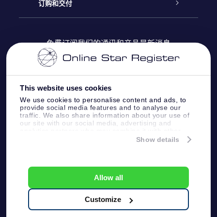
Online Star Register
博客
OSR 礼物包
订购和交付
OSR Star Finder App
常见问题解答
Super Star礼物
客户登录
免费订阅我们的通讯和产品最新消息
个性化的Star Page
评论
OSR 礼物卡
付款信息
One Million Stars
This website uses cookies
公司礼品
配送信息
We use cookies to personalise content and ads, to
provide social media features and to analyse our
OSR Starsaver
traffic. We also share information about your use of
退货政策&撤销权
our site with our social media, advertising and
analytics partners who may combine it with other
information that you’ve provided to them or that
Show details
带我飞向星星 VR 应用程序
they’ve collected from your use of their services.
个星座
Online Star Register BV
- Laan van de Maagd
83, 7324 BT Apeldoorn, The Netherlands
Allow all
客户服务:
help@osr.org
KVK: 60333553, VAT: NL 8538.62.722B01
Customize
One Million Stars
新闻页面
一般条款和条件
隐私政策和免责声明