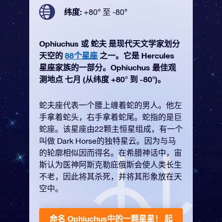
纬度:
+80° 至 -80°
Ophiuchus 或 蛇夫 是现代天文学家划分
天空的
88个星座
之一。它是 Hercules
星座家族的一部分。Ophiuchus 最佳观
测地点 七月 (从纬度 +80° 到 -80°)。
蛇夫座代表一个腰上缠着蛇的男人。他左
手拿着蛇头，右手拿着蛇尾。蛇指的是巨
蛇座。该星座由22颗主恒星组成，有一个
叫做 Dark Horse的独特星云。因为与马
的轮廓相似因而得名。在希腊神话中，宙
斯认为医神阿斯克勒庇俄斯会使人类长生
不老，因此将其杀死，并将其形象放在天
空中。
命名 Ophiuchus中的一颗星星！
起