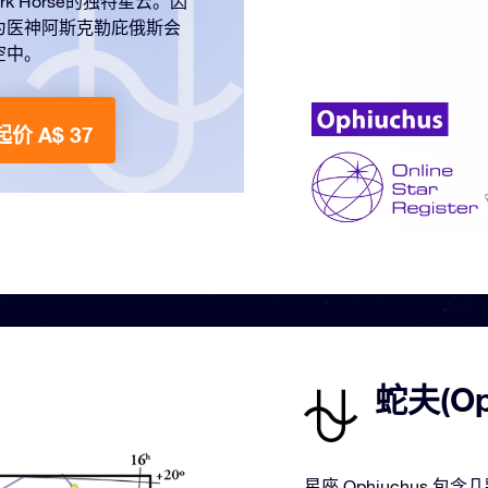
 Horse的独特星云。因
为医神阿斯克勒庇俄斯会
空中。
起价 A$ 37
蛇夫(O
星座 Ophiuchus