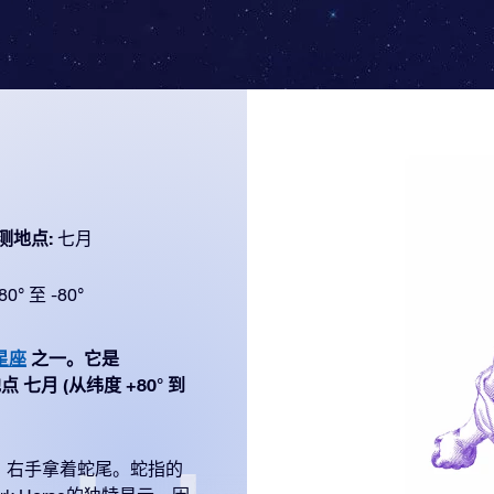
测地点:
七月
80° 至 -80°
星座
之一。它是
点 七月 (从纬度 +80° 到
，右手拿着蛇尾。蛇指的