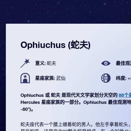
Ophiuchus (蛇夫)
意义:
最佳观
蛇夫
星座家族:
纬度:
武仙
+
Ophiuchus 或 蛇夫 是现代天文学家划分天空的
88个
Hercules 星座家族的一部分。Ophiuchus 最佳观测地
-80°)。
蛇夫座代表一个腰上缠着蛇的男人。他左手拿着蛇头