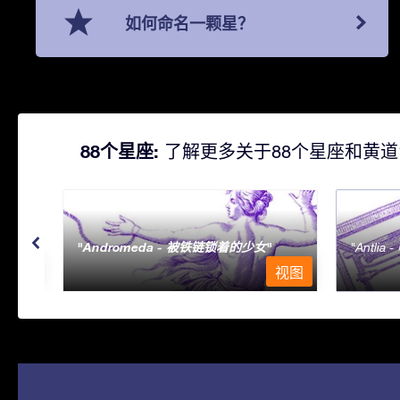
如何命名一颗星？
88个星座:
了解更多关于88个星座和黄道
Andromeda - 被铁链锁着的少女
Antlia 
视图
视图