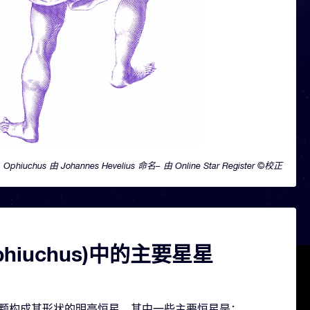
Ophiuchus 由 Johannes Hevelius 命名– 由 Online Star Register ©校正
phiuchus)中的主要星星
 包含几颗构成其形状的明亮恒星。其中一些主要恒星是：