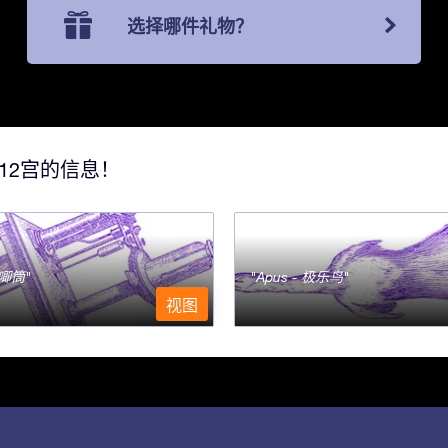
选择哪件礼物？
12宫的信息！
- 唧筒
Apus - 极乐鸟
视图