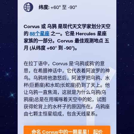
纬度:
+60° 至 -90°
Corvus 或 乌鸦 是现代天文学家划分天空
的
88个星座
之一。它是 Hercules 星座
家族的一部分。Corvus 最佳观测地点 五
月 (从纬度 +60° 到 -90°)。
在拉丁语中，Corvus 是‘乌鸦或鸦’的意
思，在希腊神话中，它代表着阿波罗的神
鸟。乌鸦将他激怒后，阿波罗把乌鸦、水
杯(巨爵座)和水蛇(长蛇座)扔到了天上。他
让乌鸦一直焦渴，这就是为什么乌鸦(乌
鸦座)总是在用嘴啄着天空中的蛇，试图
获得蛇背上的水杯子的原因所在。乌鸦座
由七颗主恒星组成，包含天线星系。
命名 Corvus中的一颗星星！
起价