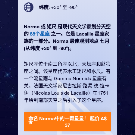
纬度:
+30° 至 -90°
Norma 或 矩尺 是现代天文学家划分天空
的
88个星座
之一。它是 Lacaille 星座家
族的一部分。Norma 最佳观测地点 七月
(从纬度 +30° 到 -90°)。
矩尺座位于南三角座以北，天坛座和豺狼
座之间。该星座代表木工矩尺和水尺。有
一个流星雨与 Gamma Normids 星座有
关。法国天文学家尼古拉斯·路易·德·拉卡
伊（Nicolas Louis de Lacaille）在1751
年绘制南部天空之后引入了这个星座。
命名 Norma中的一颗星星！
起价 A$
37