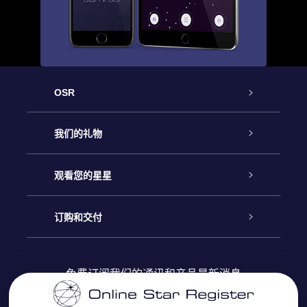
OSR
客户服务
我们的礼物
联系我们
Online Star礼物
观看您的星星
Online Star Register
博客
OSR 礼物包
订购和交付
OSR Star Finder App
常见问题解答
Super Star礼物
客户登录
免费订阅我们的通讯和产品最新消息
个性化的Star Page
评论
OSR 礼物卡
付款信息