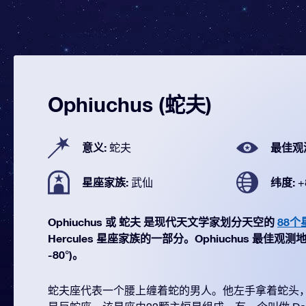
Ophiuchus (蛇夫)
意义:
最佳观
蛇夫
星座家族:
纬度:
武仙
+
Ophiuchus 或 蛇夫 是现代天文学家划分天空的
88个
Hercules 星座家族的一部分。Ophiuchus 最佳观测地
-80°)。
蛇夫座代表一个腰上缠着蛇的男人。他左手拿着蛇头