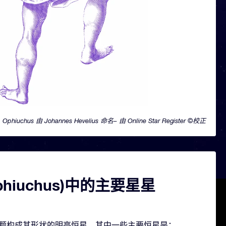
Ophiuchus 由 Johannes Hevelius 命名– 由 Online Star Register ©校正
phiuchus)中的主要星星
 包含几颗构成其形状的明亮恒星。其中一些主要恒星是：