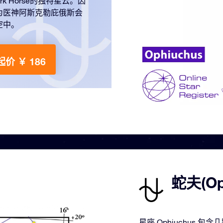
 Horse的独特星云。因
为医神阿斯克勒庇俄斯会
空中。
起价 ￥ 186
蛇夫(O
星座 Ophiuchus