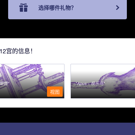
选择哪件礼物？
12宫的信息！
- 唧筒
Apus - 极乐鸟
视图