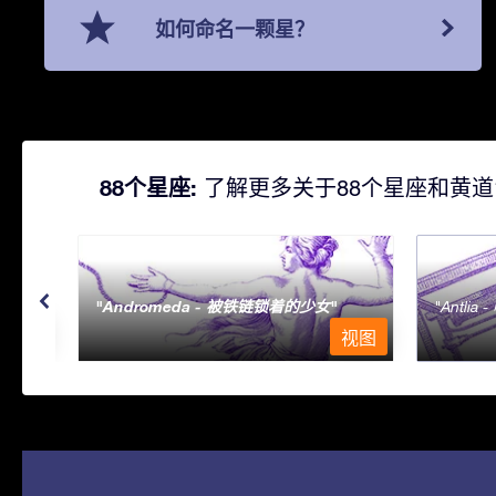
如何命名一颗星？
88个星座:
了解更多关于88个星座和黄道
Andromeda - 被铁链锁着的少女
Antlia 
视图
视图