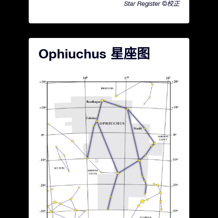
Star Register ©校正
Ophiuchus 星座图