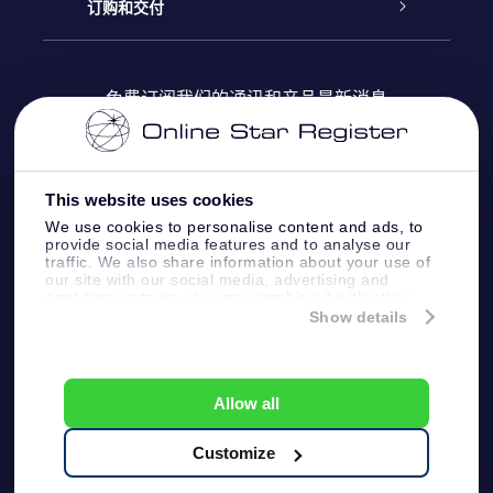
Online Star Register
博客
OSR 礼物包
订购和交付
OSR Star Finder App
常见问题解答
Super Star礼物
客户登录
免费订阅我们的通讯和产品最新消息
个性化的Star Page
评论
OSR 礼物卡
付款信息
One Million Stars
This website uses cookies
公司礼品
配送信息
We use cookies to personalise content and ads, to
provide social media features and to analyse our
OSR Starsaver
traffic. We also share information about your use of
退货政策&撤销权
our site with our social media, advertising and
analytics partners who may combine it with other
information that you’ve provided to them or that
Show details
带我飞向星星 VR 应用程序
they’ve collected from your use of their services.
个星座
Online Star Register BV
- Laan van de Maagd
83, 7324 BT Apeldoorn, The Netherlands
Allow all
客户服务:
help@osr.org
KVK: 60333553, VAT: NL 8538.62.722B01
Customize
One Million Stars
新闻页面
一般条款和条件
隐私政策和免责声明