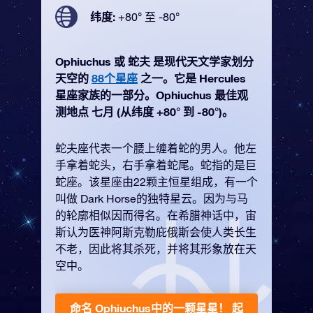
纬度:
+80° 至 -80°
Ophiuchus 或 蛇夫 是现代天文学家划分
天空的
88个星座
之一。它是 Hercules
星座家族的一部分。Ophiuchus 最佳观
测地点 七月 (从纬度 +80° 到 -80°)。
蛇夫座代表一个腰上缠着蛇的男人。他左
手拿着蛇头，右手拿着蛇尾。蛇指的是巨
蛇座。该星座由22颗主恒星组成，有一个
叫做 Dark Horse的独特星云。因为与马
的轮廓相似因而得名。在希腊神话中，宙
斯认为医神阿斯克勒庇俄斯会使人类长生
不老，因此将其杀死，并将其形象放在天
空中。
命名 Ophiuchus中的一颗星星！
起