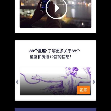
88个星座:
了解更多关于88个
星座和黄道12宫的信息！
Andromeda - 被铁链锁着的少女
Antli
视图
视图