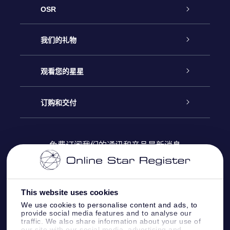
OSR
客户服务
我们的礼物
联系我们
Online Star礼物
观看您的星星
Online Star Register
博客
OSR 礼物包
订购和交付
OSR Star Finder App
常见问题解答
Super Star礼物
客户登录
免费订阅我们的通讯和产品最新消息
个性化的Star Page
评论
OSR 礼物卡
付款信息
One Million Stars
This website uses cookies
公司礼品
配送信息
We use cookies to personalise content and ads, to
provide social media features and to analyse our
OSR Starsaver
traffic. We also share information about your use of
退货政策&撤销权
our site with our social media, advertising and