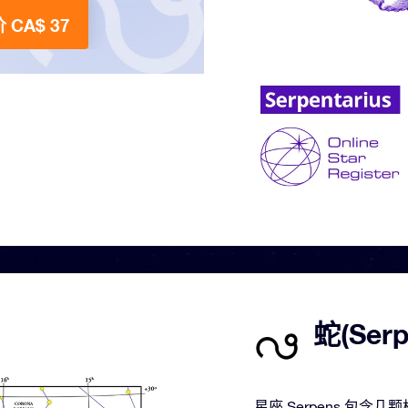
 CA$ 37
蛇(Se
星座 Serpens 包