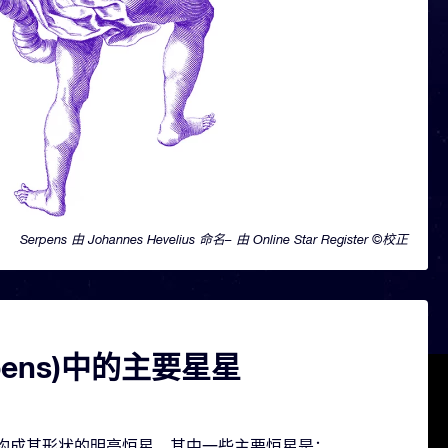
Serpens 由 Johannes Hevelius 命名– 由 Online Star Register ©校正
rpens)中的主要星星
含几颗构成其形状的明亮恒星。其中一些主要恒星是：