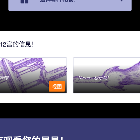
12宫的信息！
- 唧筒
Apus - 极乐鸟
视图