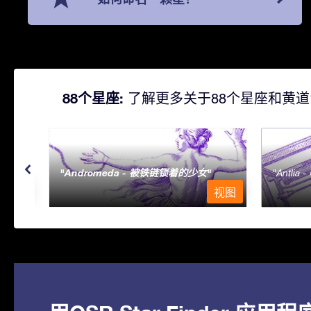
88个星座:
了解更多关于88个星座和黄道
Andromeda - 被铁链锁着的少女
Antlia 
视图
视图