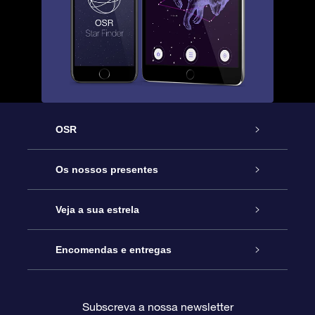
OSR
Serviço
Os nossos presentes
Contactos
Prenda Star Online
Veja a sua estrela
O Blog
Pacote Prenda OSR
Registo de Estrela
Encomendas e entregas
Perguntas Frequentes
Super Presente Estrela
App OSR Star Finder
Login do Cliente
Subscreva a nossa newsletter