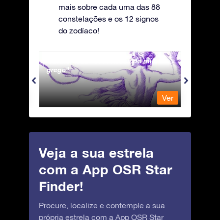
mais sobre cada uma das 88
constelações e os 12 signos
do zodíaco!
Andromeda - A Princesa do mito
Antli
grego
Ver
Ver
Veja a sua estrela
com a App OSR Star
Finder!
Procure, localize e contemple a sua
própria estrela com a App OSR Star