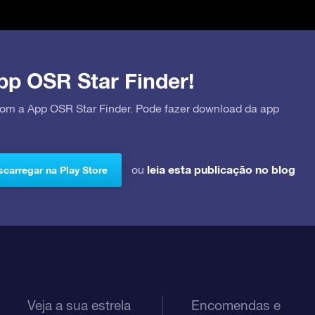
pp OSR Star Finder!
 com a App OSR Star Finder. Pode fazer download da app
leia esta publicação no blog
ou
carregar na Play Store
Veja a sua estrela
Encomendas e