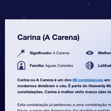
Carina (A Carena)
Significado:
Melhor
A Carena
Família:
Latitu
Águas Celestes
Carina ou A Carena é um dos
88 constelacoes
em 
modernos dividiram o céu. É parte do Heavenly Wa
constelações. Carina é melhor visto março (das lat
Esta constelação já pertenceu a uma constelação 
Navis, o navio dos Argonautas. Foi dividida e partida