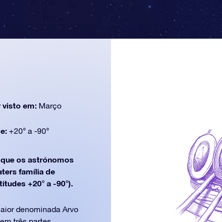
 visto em:
Março
de:
+20° a -90°
que os astrónomos
ters família de
itudes +20° a -90°).
maior denominada Arvo
 em três partes.