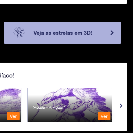
Veja as estrelas em 3D!
íaco!
Aquila - A Águia
Aqua
Ver
Ver