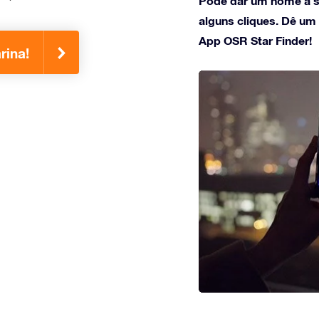
Pode dar um nome à s
alguns cliques. Dê um
App OSR Star Finder!
rina!