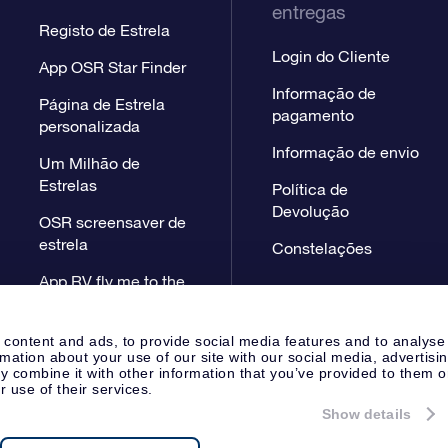
entregas
Registo de Estrela
Login do Cliente
App OSR Star Finder
Informação de
Página de Estrela
pagamento
personalizada
Informação de envio
Um Milhão de
Estrelas
Política de
Devolução
OSR screensaver de
estrela
Constelações
App RV fly me to the
stars
 content and ads, to provide social media features and to analyse
rmation about your use of our site with our social media, advertisi
 combine it with other information that you’ve provided to them o
r use of their services.
Show details
Página de Imprensa
Declaração
Apeldoorn, The Netherlands