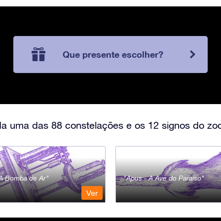
Que presente escolher?
a uma das 88 constelações e os 12 signos do zod
- A Bomba de Ar
Apus - A Ave do Paraíso
Ver