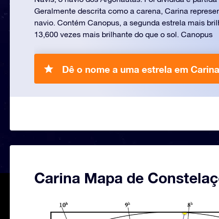
Geralmente descrita como a carena, Carina represe
navio. Contém Canopus, a segunda estrela mais bril
13,600 vezes mais brilhante do que o sol. Canopus
Dê o nome a uma estrela em Carina
Carina Mapa de Constela