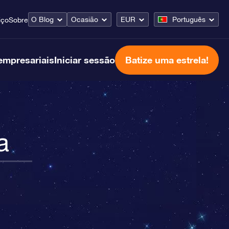
O Blog
Ocasião
EUR
Português
iço
Sobre
empresariais
Iniciar sessão
Batize uma estrela!
a