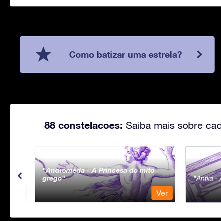
Como batizar uma estrela?
88 constelacoes:
Saiba mais sobre cad
Andromeda - A Princesa do mito
grego
Antlia 
Ver
Ver