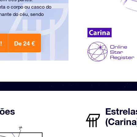
nta o corpo ou casco do
hante do céu, sendo
!
De 24 €
ções
Estrela
(Carina