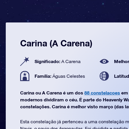
Carina (A Carena)
Significado:
Melhor
A Carena
Família:
Latitu
Águas Celestes
Carina ou A Carena é um dos
88 constelacoes
em 
modernos dividiram o céu. É parte do Heavenly Wa
constelações. Carina é melhor visto março (das lat
Esta constelação já pertenceu a uma constelação 
Navis, o navio dos Argonautas. Foi dividida e partida