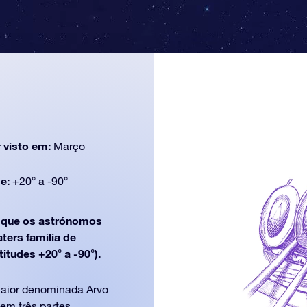
 visto em:
Março
de:
+20° a -90°
que os astrónomos
ters família de
itudes +20° a -90°).
maior denominada Arvo
 em três partes.