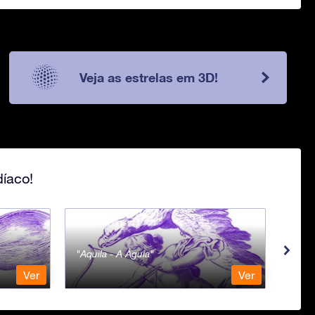
Veja as estrelas em 3D!
íaco!
Aquila - A Águia
Aqua
Ver
Ver