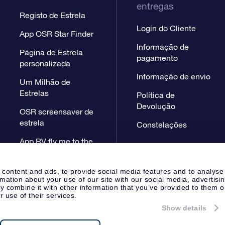
entregas
Registo de Estrela
Login do Cliente
App OSR Star Finder
Informação de
Página de Estrela
pagamento
personalizada
Informação de envio
Um Milhão de
Estrelas
Política de
Devolução
OSR screensaver de
estrela
Constelações
App RV fly me to the
stars
 content and ads, to provide social media features and to analyse
rmation about your use of our site with our social media, advertisi
 combine it with other information that you’ve provided to them o
r use of their services.
Show details
Página de Imprensa
Declaração
Apeldoorn, The Netherlands