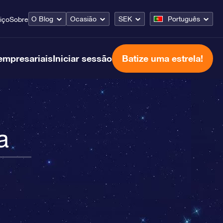
O Blog
Ocasião
SEK
Português
iço
Sobre
empresariais
Iniciar sessão
Batize uma estrela!
a