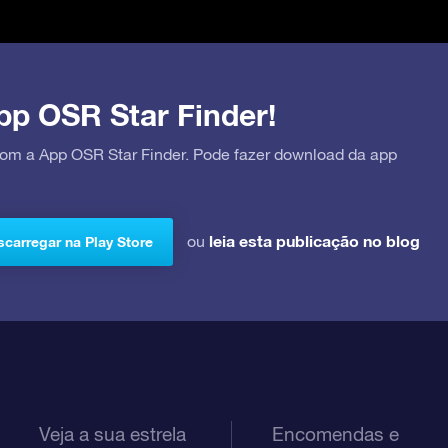
pp OSR Star Finder!
 com a App OSR Star Finder. Pode fazer download da app
leia esta publicação no blog
ou
carregar na Play Store
Veja a sua estrela
Encomendas e