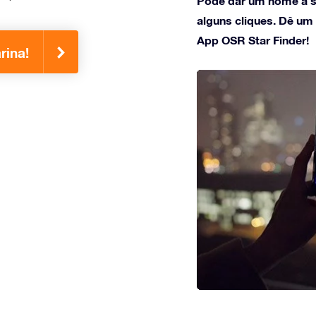
Pode dar um nome à s
alguns cliques. Dê um
App OSR Star Finder!
rina!