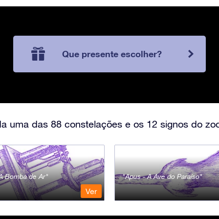
Que presente escolher?
a uma das 88 constelações e os 12 signos do zod
- A Bomba de Ar
Apus - A Ave do Paraíso
Ver