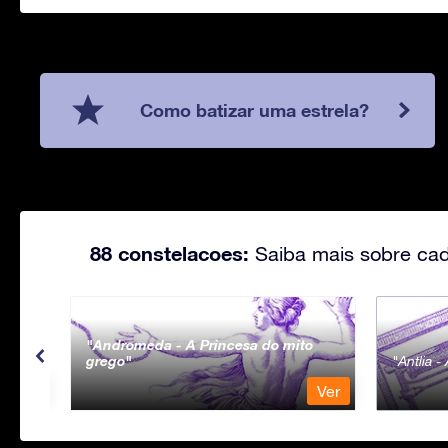
Como batizar uma estrela?
88 constelacoes:
Saiba mais sobre cad
Andromeda - A Princesa do mito
grego
Antlia 
Ver
Ver