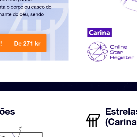
nta o corpo ou casco do
hante do céu, sendo
!
De 271 kr
ções
Estrela
(Carina