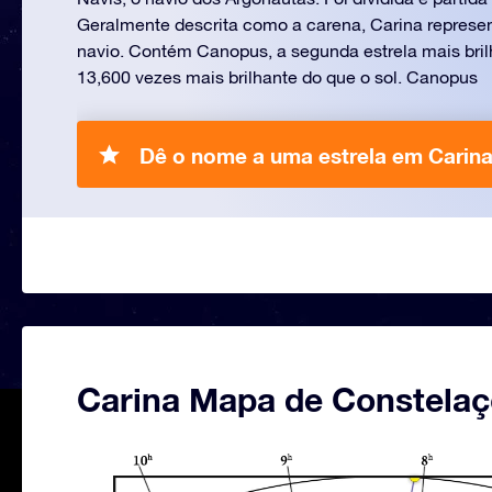
Geralmente descrita como a carena, Carina represe
navio. Contém Canopus, a segunda estrela mais bril
13,600 vezes mais brilhante do que o sol. Canopus
Dê o nome a uma estrela em Carina
Carina Mapa de Constela