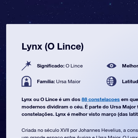
Lynx (O Lince)
Significado:
Melhor
O Lince
Família:
Latitu
Ursa Maior
Lynx ou O Lince é um dos
88 constelacoes
em que
modernos dividiram o céu. É parte do Ursa Major 
constelações. Lynx é melhor visto março (das latit
Criada no século XVII por Johannes Hevelius, a con
um grande espaço entre Auriga e Ursa Maior. O Lynx