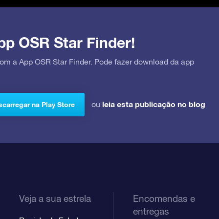
pp OSR Star Finder!
 com a App OSR Star Finder. Pode fazer download da app
leia esta publicação no blog
ou
carregar na Play Store
Veja a sua estrela
Encomendas e
entregas