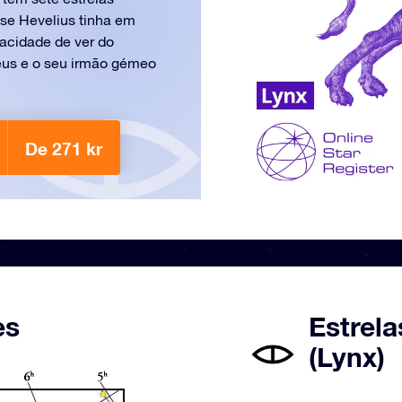
 se Hevelius tinha em
acidade de ver do
ceus e o seu irmão gémeo
De 271 kr
es
Estrela
(Lynx)