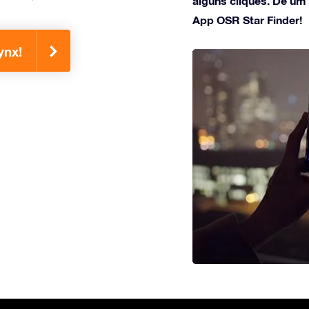
alguns cliques. Dê um
App OSR Star Finder!
ynx!