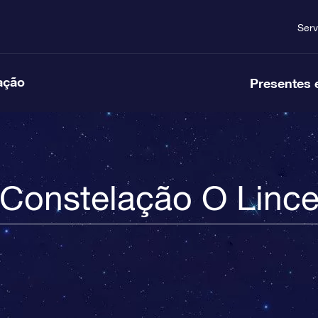
Serv
ação
Presentes 
Constelação O Linc