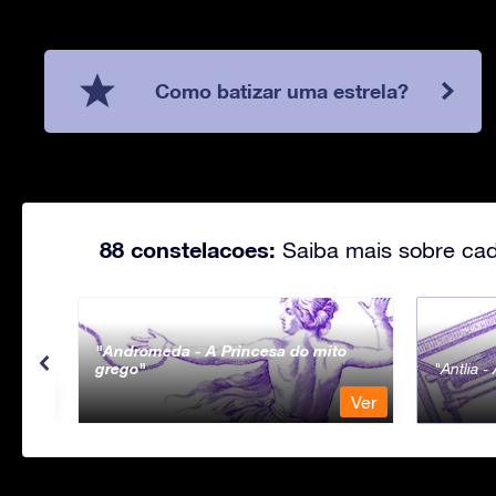
Como batizar uma estrela?
88 constelacoes:
Saiba mais sobre cad
Andromeda - A Princesa do mito
grego
Antlia 
Ver
Ver