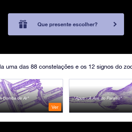
Que presente escolher?
a uma das 88 constelações e os 12 signos do zod
- A Bomba de Ar
Apus - A Ave do Paraíso
Ver