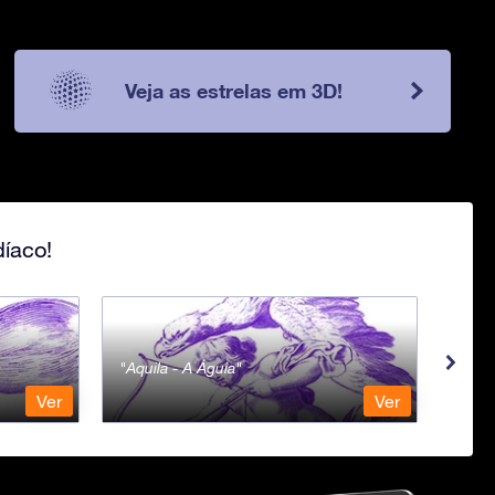
Veja as estrelas em 3D!
íaco!
Aquila - A Águia
Aqua
Ver
Ver