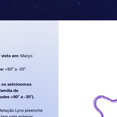
 visto em:
Março
de:
+90° a -35°
 os astrónomos
família de
udes +90° a -35°).
stelação Lynx preenche
 tem sete estrelas