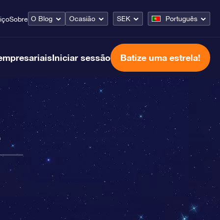
O Blog
Ocasião
SEK
Português
iço
Sobre
empresariais
Iniciar sessão
Batize uma estrela!
e