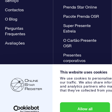
Serviço
Prenda Star Online
Contactos
Pacote Prenda OSR
O Blog
Super Presente
Perguntas
Estrela
Frequentes
O Cartão Presente
Avaliações
OSR
Presentes
corporativos
This website uses cookies
We use cookies to personalise
our traffic. We also share info
and analytics partners who may
that they’ve collected from you
Online Star Register BV
- Laan van de Maagd 83, 7324 BT 
,
Apoio ao Cliente:
help@osr.org
KVK: 60333553, VAT: NL 85
Allow all