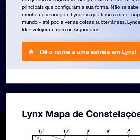
principais que configuram a sua forma. Não se sabe
mente a personagem Lynceus que tinha a maior cap
mundo – até podia ver as coisas subterrâneas. Lyn
Idas velejaram com os Argonautas.
Dê o nome a uma estrela em Lynx!
Lynx Mapa de Constelaçõ