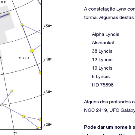
A constelação Lynx cont
forma. Algumas destas e
Alpha Lyncis
Alsciaukat
38 Lyncis
12 Lyncis
19 Lyncis
6 Lyncis
HD 75898
Alguns dos profundos o
NGC 2419, UFO Galaxy
Pode dar um nome à s