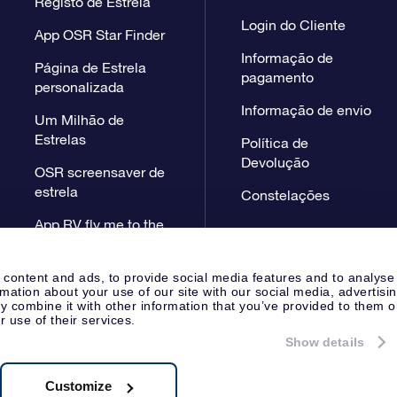
Registo de Estrela
Login do Cliente
App OSR Star Finder
Informação de
Página de Estrela
pagamento
personalizada
Informação de envio
Um Milhão de
Estrelas
Política de
Devolução
OSR screensaver de
estrela
Constelações
App RV fly me to the
stars
 content and ads, to provide social media features and to analyse
rmation about your use of our site with our social media, advertisi
 combine it with other information that you’ve provided to them o
r use of their services.
Show details
Página de Imprensa
Declaração
Apeldoorn, The Netherlands
38.62.722B01
Customize