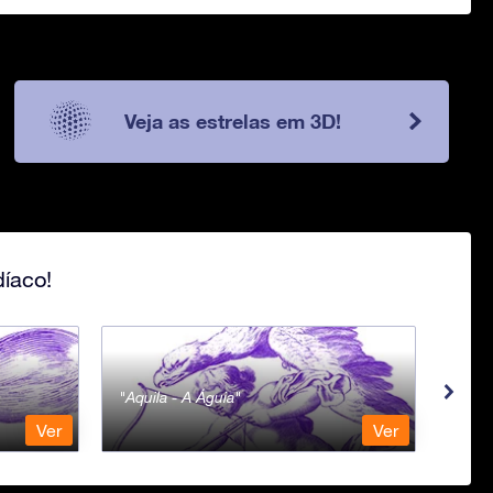
Veja as estrelas em 3D!
íaco!
Aquila - A Águia
Aqua
Ver
Ver