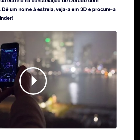
ua estrela na constelação de Dorado com
. Dê um nome à estrela, veja-a em 3D e procure-a
inder!