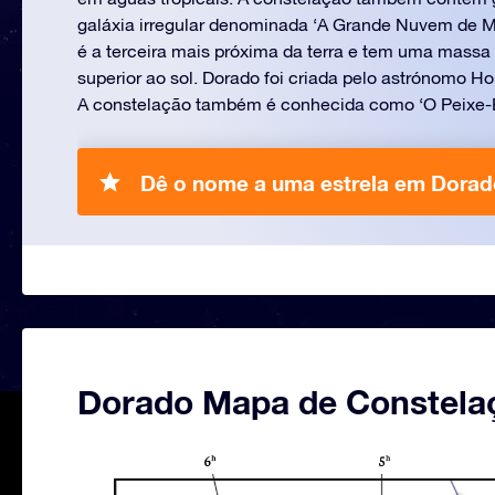
galáxia irregular denominada ‘A Grande Nuvem de M
é a terceira mais próxima da terra e tem uma massa 
superior ao sol. Dorado foi criada pelo astrónomo Ho
A constelação também é conhecida como ‘O Peixe-
Dê o nome a uma estrela em Dorad
Dorado Mapa de Constela