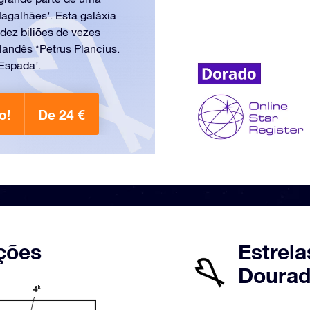
agalhães’. Esta galáxia
dez biliões de vezes
landês *Petrus Plancius.
Espada’.
o!
De 24 €
ções
Estrela
Dourad