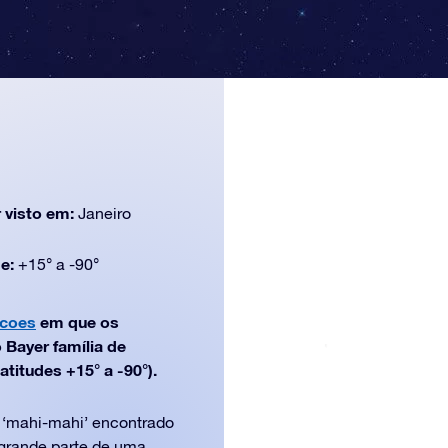
 visto em:
Janeiro
de:
+15° a -90°
acoes
em que os
Bayer família de
atitudes +15° a -90°).
o ‘mahi-mahi’ encontrado
grande parte de uma