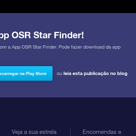
pp OSR Star Finder!
 com a App OSR Star Finder. Pode fazer download da app
leia esta publicação no blog
ou
carregar na Play Store
Veja a sua estrela
Encomendas e