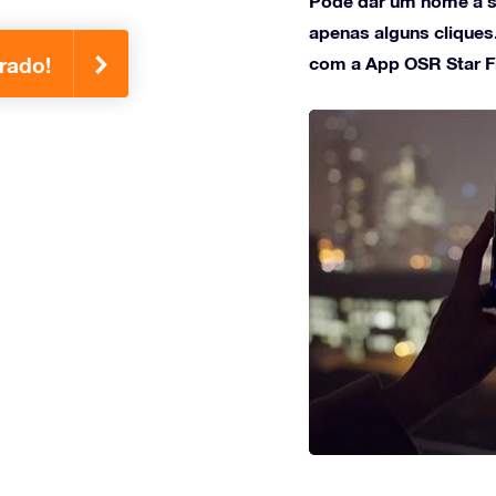
Pode dar um nome à s
apenas alguns cliques
com a App OSR Star F
rado!