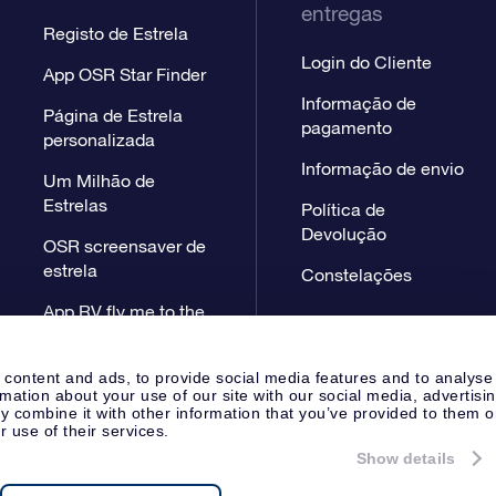
entregas
Registo de Estrela
Login do Cliente
App OSR Star Finder
Informação de
Página de Estrela
pagamento
personalizada
Informação de envio
Um Milhão de
Estrelas
Política de
Devolução
OSR screensaver de
estrela
Constelações
App RV fly me to the
stars
 content and ads, to provide social media features and to analyse
rmation about your use of our site with our social media, advertisi
 combine it with other information that you’ve provided to them o
r use of their services.
Show details
Página de Imprensa
Declaração
Apeldoorn, The Netherlands