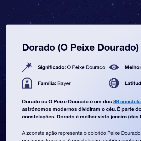
Dorado (O Peixe Dourado)
Significado:
Melhor
O Peixe Dourado
Família:
Latitu
Bayer
Dorado ou O Peixe Dourado é um dos
88 constel
astrónomos modernos dividiram o céu. É parte do 
constelações. Dorado é melhor visto janeiro (das l
A zconstelação representa o colorido Peixe Dourad
em águas tropicais. A constelação também contém 