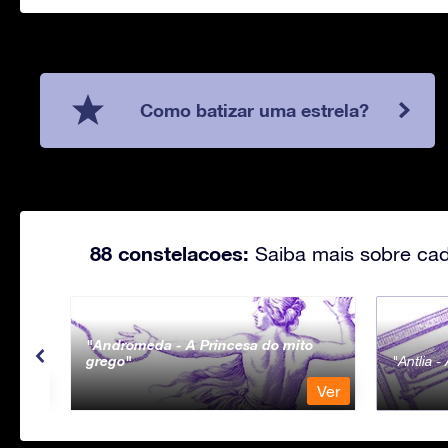
Como batizar uma estrela?
88 constelacoes:
Saiba mais sobre cad
Andromeda - A Princesa do mito
grego
Antlia 
Ver
Ver