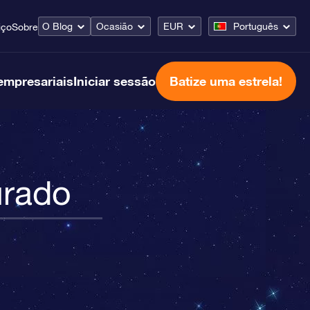
O Blog
Ocasião
EUR
Português
iço
Sobre
empresariais
Iniciar sessão
Batize uma estrela!
urado