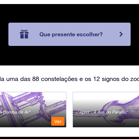
Que presente escolher?
a uma das 88 constelações e os 12 signos do zod
- A Bomba de Ar
Apus - A Ave do Paraíso
Ver