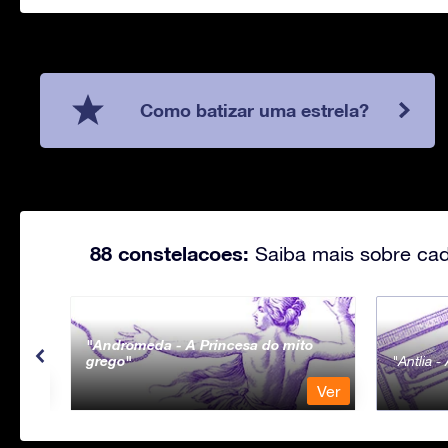
Como batizar uma estrela?
88 constelacoes:
Saiba mais sobre cad
Andromeda - A Princesa do mito
grego
Antlia 
Ver
Ver