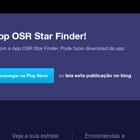
pp OSR Star Finder!
 com a App OSR Star Finder. Pode fazer download da app
leia esta publicação no blog
ou
carregar na Play Store
Veja a sua estrela
Encomendas e