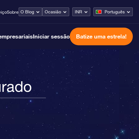
O Blog
Ocasião
INR
Português
viço
Sobre
empresariais
Iniciar sessão
Batize uma estrela!
urado