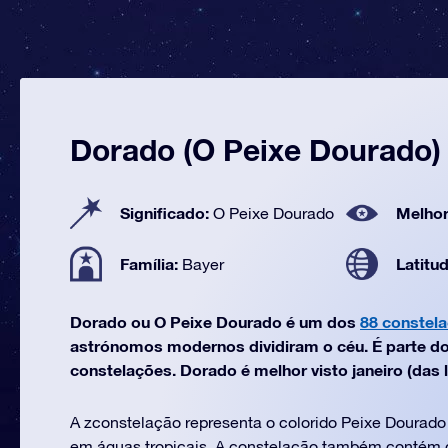
Dorado (O Peixe Dourado)
Significado:
Melhor
O Peixe Dourado
Família:
Latitu
Bayer
Dorado ou O Peixe Dourado é um dos
88 constel
astrónomos modernos dividiram o céu. É parte do 
constelações. Dorado é melhor visto janeiro (das l
A zconstelação representa o colorido Peixe Dourad
em águas tropicais. A constelação também contém 