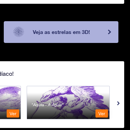
Veja as estrelas em 3D!
íaco!
Aquila - A Águia
Aqua
Ver
Ver