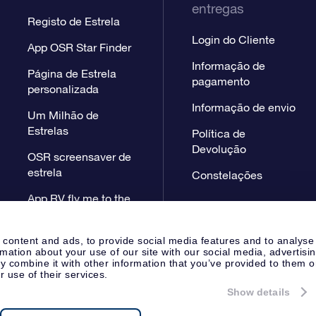
entregas
Registo de Estrela
Login do Cliente
App OSR Star Finder
Informação de
Página de Estrela
pagamento
personalizada
Informação de envio
Um Milhão de
Estrelas
Política de
Devolução
OSR screensaver de
estrela
Constelações
App RV fly me to the
stars
 content and ads, to provide social media features and to analyse
rmation about your use of our site with our social media, advertisi
 combine it with other information that you’ve provided to them o
r use of their services.
Show details
Página de Imprensa
Declaração
Apeldoorn, The Netherlands