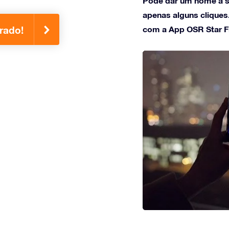
Pode dar um nome à s
apenas alguns cliques
com a App OSR Star F
rado!