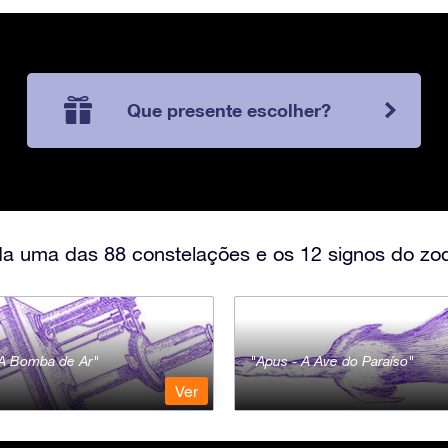
Que presente escolher?
a uma das 88 constelações e os 12 signos do zod
- A Bomba de Ar
Apus - A Ave do Paraíso
Ver