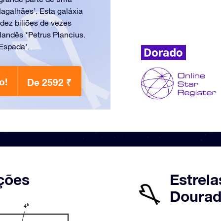
agalhães’. Esta galáxia
dez biliões de vezes
landês *Petrus Plancius.
Espada’.
o!
De 2592 ₹
ções
Estrela
Dourad