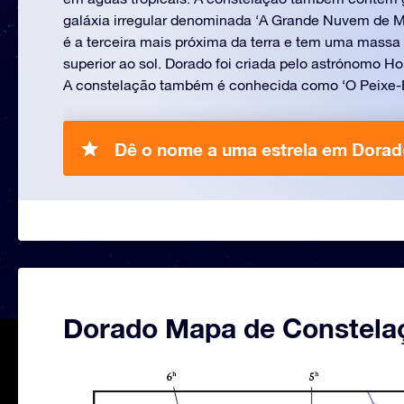
galáxia irregular denominada ‘A Grande Nuvem de M
é a terceira mais próxima da terra e tem uma massa 
superior ao sol. Dorado foi criada pelo astrónomo Ho
A constelação também é conhecida como ‘O Peixe-
Dê o nome a uma estrela em Dorad
Dorado Mapa de Constela