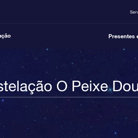
Ser
ação
Presentes 
telação O Peixe Do