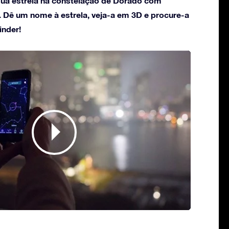
ua estrela na constelação de Dorado com
. Dê um nome à estrela, veja-a em 3D e procure-a
inder!