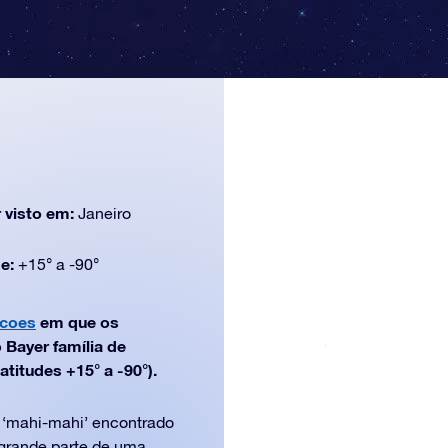
 visto em:
Janeiro
de:
+15° a -90°
acoes
em que os
Bayer família de
atitudes +15° a -90°).
o ‘mahi-mahi’ encontrado
grande parte de uma