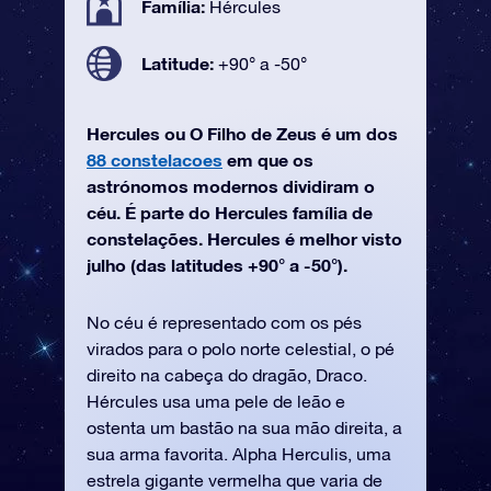
Família:
Hércules
Latitude:
+90° a -50°
Hercules ou O Filho de Zeus é um dos
88 constelacoes
em que os
astrónomos modernos dividiram o
céu. É parte do Hercules família de
constelações. Hercules é melhor visto
julho (das latitudes +90° a -50°).
No céu é representado com os pés
virados para o polo norte celestial, o pé
direito na cabeça do dragão, Draco.
Hércules usa uma pele de leão e
ostenta um bastão na sua mão direita, a
sua arma favorita. Alpha Herculis, uma
estrela gigante vermelha que varia de