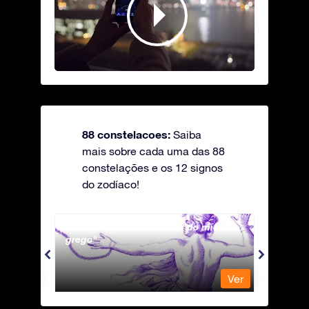
88 constelacoes:
Saiba
mais sobre cada uma das 88
constelações e os 12 signos
do zodíaco!
Andromeda - A Princesa do mito
Antli
grego
Ver
Ver