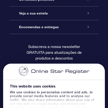
Contactos
Prenda Star Online
Veja a sua estrela
O Blog
Pacote Prenda OSR
Registo de Estrela
Encomendas e entregas
Perguntas Frequentes
Super Presente Estrela
App OSR Star Finder
Login do Cliente
Subscreva a nossa newsletter
GRATUITA para atualizações de
Avaliações
O Cartão Presente OSR
Página de Estrela personalizada
Informação de pagamento
produtos e descontos
Presentes corporativos
Um Milhão de Estrelas
Informação de envio
OSR screensaver de estrela
Política de Devolução
This website uses cookies
We use cookies to personalise content and ads, to
App RV fly me to the stars
Constelações
provide social media features and to analyse our
traffic. We also share information about your use of
our site with our social media, advertising and
analytics partners who may combine it with other