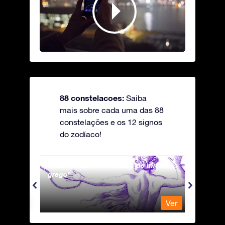
88 constelacoes:
Saiba
mais sobre cada uma das 88
constelações e os 12 signos
do zodíaco!
Andromeda - A Princesa do mito
Antli
grego
Ver
Ver