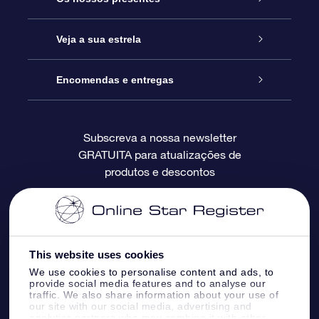
Contactos
Prenda Star Online
Veja a sua estrela
O Blog
Pacote Prenda OSR
Registo de Estrela
Encomendas e entregas
Perguntas Frequentes
Super Presente Estrela
App OSR Star Finder
Login do Cliente
Subscreva a nossa newsletter
GRATUITA para atualizações de
Avaliações
O Cartão Presente OSR
Página de Estrela personalizada
Informação de pagamento
produtos e descontos
Presentes corporativos
Um Milhão de Estrelas
Informação de envio
OSR screensaver de estrela
Política de Devolução
This website uses cookies
We use cookies to personalise content and ads, to
App RV fly me to the stars
Constelações
provide social media features and to analyse our
traffic. We also share information about your use of
our site with our social media, advertising and
analytics partners who may combine it with other