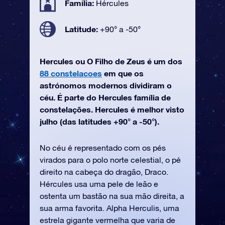
Família:
Hércules
Latitude:
+90° a -50°
Hercules ou O Filho de Zeus é um dos
88 constelacoes
em que os
astrónomos modernos dividiram o
céu. É parte do Hercules família de
constelações. Hercules é melhor visto
julho (das latitudes +90° a -50°).
No céu é representado com os pés
virados para o polo norte celestial, o pé
direito na cabeça do dragão, Draco.
Hércules usa uma pele de leão e
ostenta um bastão na sua mão direita, a
sua arma favorita. Alpha Herculis, uma
estrela gigante vermelha que varia de