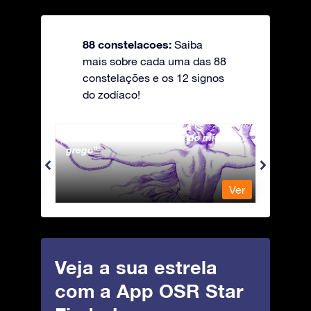
88 constelacoes:
Saiba
mais sobre cada uma das 88
constelações e os 12 signos
do zodíaco!
Andromeda - A Princesa do mito
Antli
grego
Ver
Ver
Veja a sua estrela
com a App OSR Star