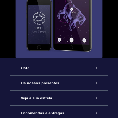
OSR
Serviço
Os nossos presentes
Contactos
Prenda Star Online
Veja a sua estrela
O Blog
Pacote Prenda OSR
Registo de Estrela
Encomendas e entregas