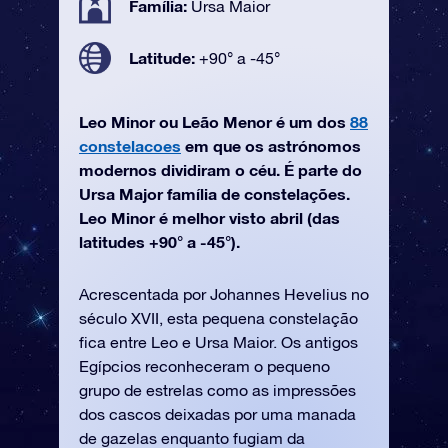
Família:
Ursa Maior
Latitude:
+90° a -45°
Leo Minor ou Leão Menor é um dos
88
constelacoes
em que os astrónomos
modernos dividiram o céu. É parte do
Ursa Major família de constelações.
Leo Minor é melhor visto abril (das
latitudes +90° a -45°).
Acrescentada por Johannes Hevelius no
século XVII, esta pequena constelação
fica entre Leo e Ursa Maior. Os antigos
Egípcios reconheceram o pequeno
grupo de estrelas como as impressões
dos cascos deixadas por uma manada
de gazelas enquanto fugiam da