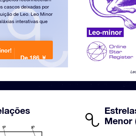
s cascos deixadas por
ição de Leo. Leo Minor
aláxias interativas que
nor!
De 186 ￥
Le
elações
Estrela
Menor 