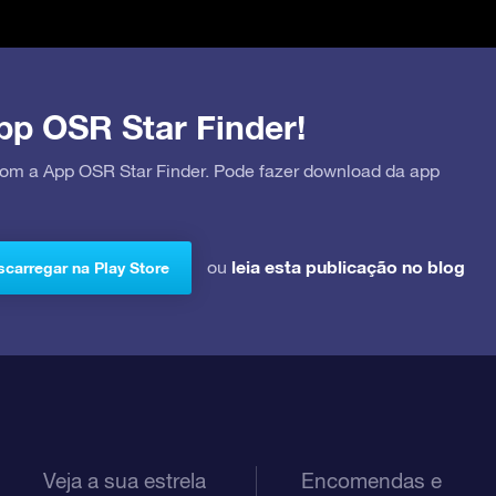
pp OSR Star Finder!
 com a App OSR Star Finder. Pode fazer download da app
leia esta publicação no blog
ou
carregar na Play Store
Veja a sua estrela
Encomendas e