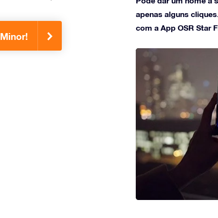
Pode dar um nome à s
apenas alguns cliques
com a App OSR Star F
 Minor!