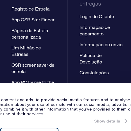
entregas
Registo de Estrela
Login do Cliente
App OSR Star Finder
Informação de
Página de Estrela
pagamento
personalizada
Informação de envio
Um Milhão de
Estrelas
Política de
Devolução
OSR screensaver de
estrela
Constelações
App RV fly me to the
stars
 content and ads, to provide social media features and to analyse
rmation about your use of our site with our social media, advertisi
 combine it with other information that you’ve provided to them o
r use of their services.
Show details
Página de Imprensa
Declaração
Apeldoorn, The Netherlands