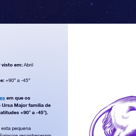
 visto em:
Abril
de:
+90° a -45°
oes
em que os
 Ursa Major família de
atitudes +90° a -45°).
, esta pequena
s Egípcios reconheceram