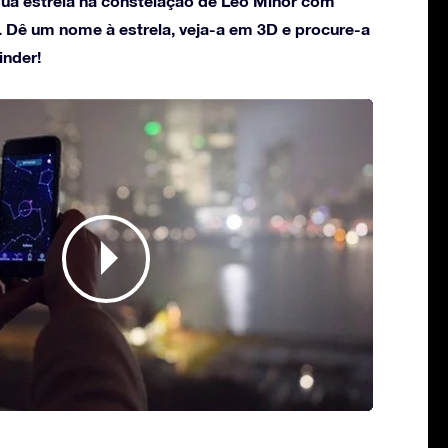
ua estrela na constelação de Leo Minor com
. Dê um nome à estrela, veja-a em 3D e procure-a
inder!