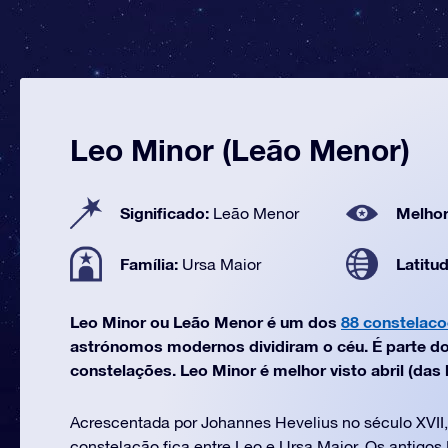
Leo Minor (Leão Menor)
Significado:
Melhor
Leão Menor
Família:
Latitu
Ursa Maior
Leo Minor ou Leão Menor é um dos
88 constelac
astrónomos modernos dividiram o céu. É parte do
constelações. Leo Minor é melhor visto abril (das l
Acrescentada por Johannes Hevelius no século XVII
constelação fica entre Leo e Ursa Maior. Os antigo