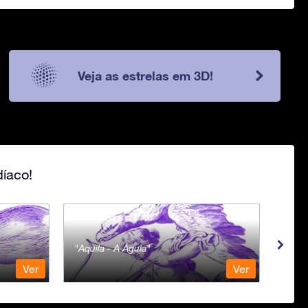
Veja as estrelas em 3D!
íaco!
Aquila - A Águia
Aqua
Ver
Ver