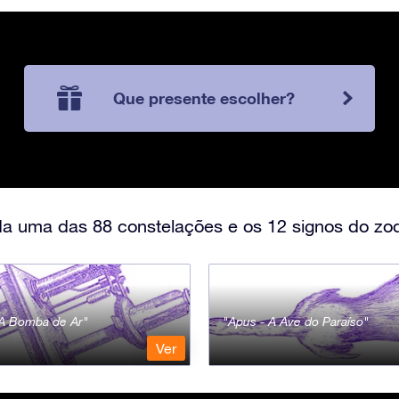
Que presente escolher?
a uma das 88 constelações e os 12 signos do zod
- A Bomba de Ar
Apus - A Ave do Paraíso
Ver