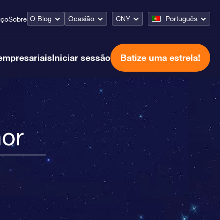
O Blog
Ocasião
CNY
Português
iço
Sobre
empresariais
Iniciar sessão
Batize uma estrela!
or