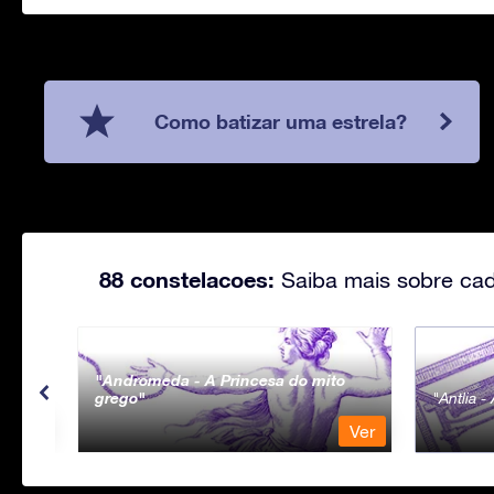
Como batizar uma estrela?
88 constelacoes:
Saiba mais sobre cad
Andromeda - A Princesa do mito
grego
Antlia 
Ver
Ver