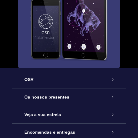
OSR
Serviço
Os nossos presentes
Contactos
Prenda Star Online
Veja a sua estrela
O Blog
Pacote Prenda OSR
Registo de Estrela
Encomendas e entregas