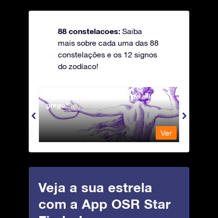
88 constelacoes:
Saiba
mais sobre cada uma das 88
constelações e os 12 signos
do zodíaco!
Andromeda - A Princesa do mito
Antli
grego
Ver
Ver
Veja a sua estrela
com a App OSR Star