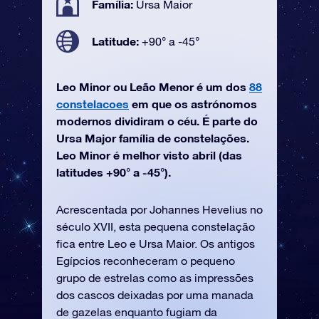
Família:
Ursa Maior
Latitude:
+90° a -45°
Leo Minor ou Leão Menor é um dos
88
constelacoes
em que os astrónomos
modernos dividiram o céu. É parte do
Ursa Major família de constelações.
Leo Minor é melhor visto abril (das
latitudes +90° a -45°).
Acrescentada por Johannes Hevelius no
século XVII, esta pequena constelação
fica entre Leo e Ursa Maior. Os antigos
Egípcios reconheceram o pequeno
grupo de estrelas como as impressões
dos cascos deixadas por uma manada
de gazelas enquanto fugiam da