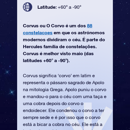
Latitude:
+60° a -90°
Corvus ou O Corvo é um dos
88
constelacoes
em que os astrónomos
modernos dividiram o céu. É parte do
Hercules família de constelações.
Corvus é melhor visto maio (das
latitudes +60° a -90°).
Corvus significa ‘corvo’ em latim e
representa o pássaro sagrado de Apolo
na mitologia Grega. Apolo puniu o corvo
e mandou-o para o céu com uma taça e
uma cobra depois do corvo o
endoidecer. Ele condenou o corvo a ter
sempre sede e é por isso que o corvo
está a bicar a cobra no céu. Ele está a