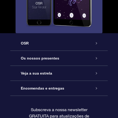
OSR
Serviço
Os nossos presentes
Contactos
Prenda Star Online
Veja a sua estrela
O Blog
Pacote Prenda OSR
Registo de Estrela
Encomendas e entregas
Perguntas Frequentes
Super Presente Estrela
App OSR Star Finder
Login do Cliente
Subscreva a nossa newsletter
GRATUITA para atualizações de
Avaliações
O Cartão Presente OSR
Página de Estrela personalizada
Informação de pagamento