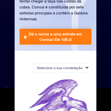
tentar chegar à taça nas costas da
cobra. Corvus é constituída por sete
estrelas principais e contém a Galáxia
Antennae.
Dê o nome a uma estrela em
Corvus!
De 108 zł
Selecione a sua constelação