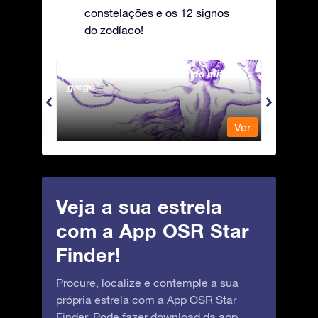
constelações e os 12 signos
do zodíaco!
Andromeda - A Princesa do mito
Antli
grego
Ver
Ver
Veja a sua estrela
com a App OSR Star
Finder!
Procure, localize e contemple a sua
própria estrela com a App OSR Star
Finder. Pode fazer download da app