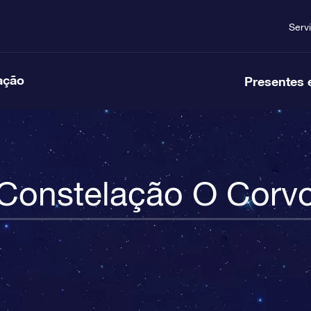
Serv
ação
Presentes 
Constelação O Corv