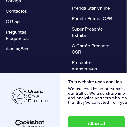
Serviço
Prenda Star Online
Contactos
Pacote Prenda OSR
O Blog
Super Presente
Perguntas
Estrela
Frequentes
O Cartão Presente
Avaliações
OSR
Presentes
corporativos
This website uses cookies
We use cookies to personalise
our traffic. We also share info
and analytics partners who may
that they’ve collected from you
Online Star Register BV
- Laan van de Maagd 83, 7324 BT 
,
Apoio ao Cliente:
help@osr.org
KVK: 60333553, VAT: NL 85
Allow all