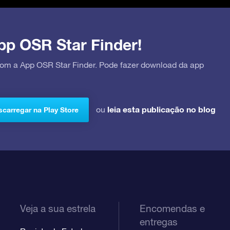
pp OSR Star Finder!
 com a App OSR Star Finder. Pode fazer download da app
leia esta publicação no blog
ou
carregar na Play Store
Veja a sua estrela
Encomendas e
entregas