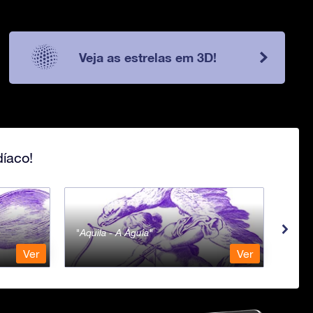
Veja as estrelas em 3D!
íaco!
Aquila - A Águia
Aqua
Ver
Ver