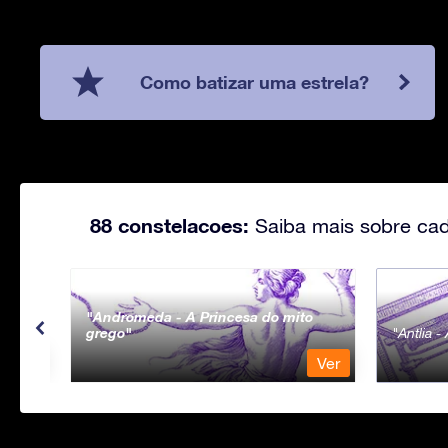
Como batizar uma estrela?
88 constelacoes:
Saiba mais sobre cad
Andromeda - A Princesa do mito
grego
Antlia 
Ver
Ver