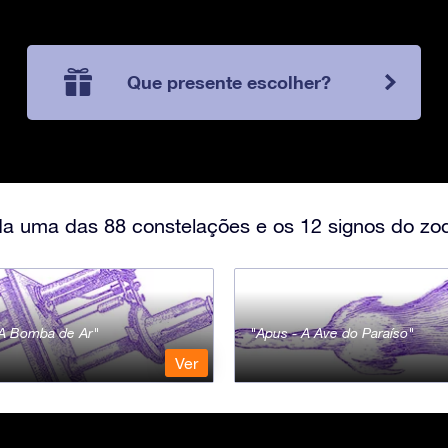
Que presente escolher?
a uma das 88 constelações e os 12 signos do zod
- A Bomba de Ar
Apus - A Ave do Paraíso
Ver