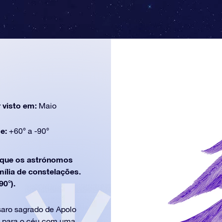
 visto em:
Maio
de:
+60° a -90°
que os astrónomos
mília de constelações.
90°).
ssaro sagrado de Apolo
o para o céu com uma