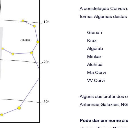
A constelação Corvus co
forma. Algumas destas e
Gienah
Kraz
Algorab
Minkar
Alchiba
Eta Corvi
VV Corvi
Alguns dos profundos o
Antennae Galaxies, N
Pode dar um nome à s