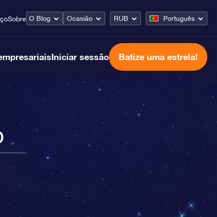
O Blog
Ocasião
RUB
Português
iço
Sobre
empresariais
Iniciar sessão
Batize uma estrela!
o