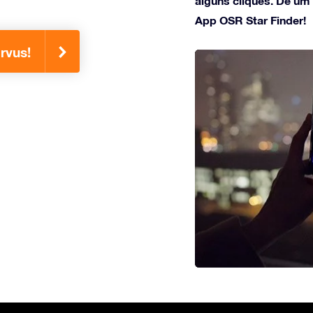
alguns cliques. Dê um
App OSR Star Finder!
rvus!