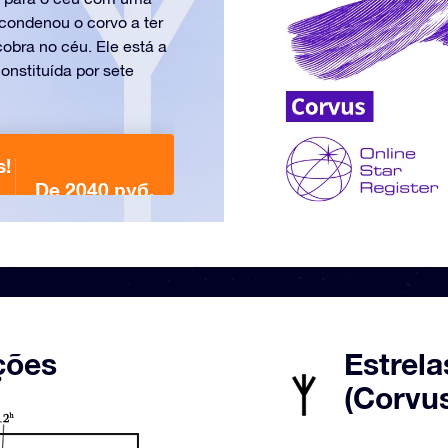
condenou o corvo a ter
cobra no céu. Ele está a
onstituída por sete
s!
De 2040 руб.
ções
Estrela
(Corvu