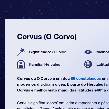
Corvus (O Corvo)
Significado:
Melhor
O Corvo
Família:
Latitu
Hércules
Corvus ou O Corvo é um dos
88 constelacoes
em 
modernos dividiram o céu. É parte do Hercules fa
Corvus é melhor visto maio (das latitudes +60° a -
Corvus significa ‘corvo’ em latim e representa o pá
na mitologia Grega. Apolo puniu o corvo e mandou-