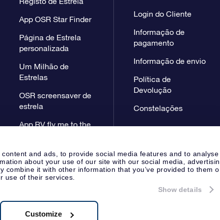
Registo de Estrela
Login do Cliente
App OSR Star Finder
Informação de
Página de Estrela
pagamento
personalizada
Informação de envio
Um Milhão de
Estrelas
Política de
Devolução
OSR screensaver de
estrela
Constelações
App RV fly me to the
stars
 content and ads, to provide social media features and to analyse
rmation about your use of our site with our social media, advertisi
 combine it with other information that you’ve provided to them o
r use of their services.
Show details
Página de Imprensa
Declaração
Apeldoorn, The Netherlands
38.62.722B01
Customize