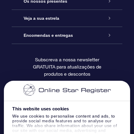
Serviço
Os nossos presentes
Contactos
Prenda Star Online
Veja a sua estrela
O Blog
Pacote Prenda OSR
Registo de Estrela
Encomendas e entregas
Perguntas Frequentes
Super Presente Estrela
App OSR Star Finder
Login do Cliente
Subscreva a nossa newsletter
GRATUITA para atualizações de
Avaliações
O Cartão Presente OSR
Página de Estrela personalizada
Informação de pagamento
produtos e descontos
Presentes corporativos
Um Milhão de Estrelas
Informação de envio
OSR screensaver de estrela
Política de Devolução
This website uses cookies
We use cookies to personalise content and ads, to
App RV fly me to the stars
Constelações
provide social media features and to analyse our
traffic. We also share information about your use of
our site with our social media, advertising and