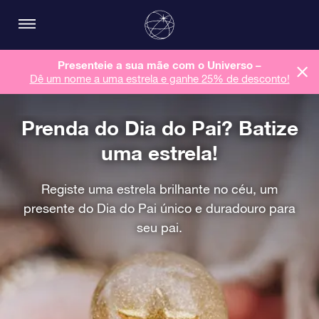
Presenteie a sua mãe com o Universo –
Dê um nome a uma estrela e ganhe 25% de desconto!
Prenda do Dia do Pai? Batize
uma estrela!
Registe uma estrela brilhante no céu, um
presente do Dia do Pai único e duradouro para
seu pai.