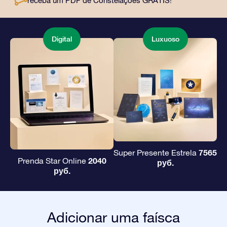
receba um PDF de Constelações GRÁTIS!
amigos e entes queridos.
Digital
Luxuoso
7565
Super Presente Estrela
2040
Prenda Star Online
руб.
руб.
Adicionar uma faísca