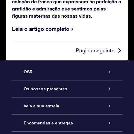
coleção de frases que expressam na perfeição a
gratidão e admiração que sentimos pelas
figuras maternas das nossas vidas.
Leia o artigo completo
Página seguinte
OSR
Serviço
Os nossos presentes
Contactos
Prenda Star Online
Veja a sua estrela
O Blog
Pacote Prenda OSR
Registo de Estrela
Encomendas e entregas