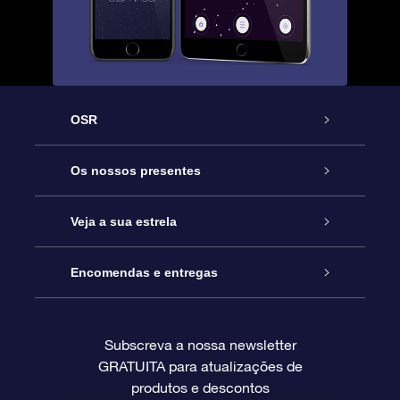
OSR
Serviço
Os nossos presentes
Contactos
Prenda Star Online
Veja a sua estrela
O Blog
Pacote Prenda OSR
Registo de Estrela
Encomendas e entregas
Perguntas Frequentes
Super Presente Estrela
App OSR Star Finder
Login do Cliente
Subscreva a nossa newsletter
GRATUITA para atualizações de
Avaliações
O Cartão Presente OSR
Página de Estrela personalizada
Informação de pagamento
produtos e descontos