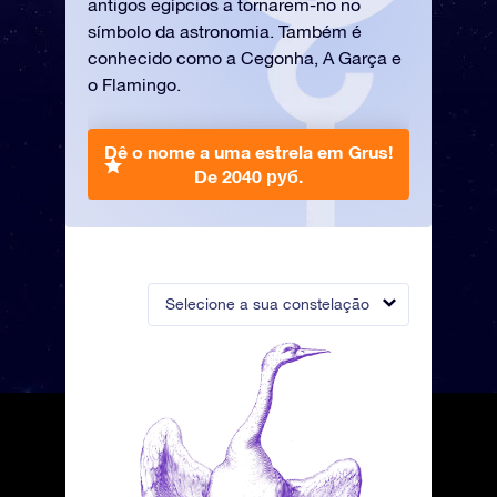
antigos egípcios a tornarem-no no
símbolo da astronomia. Também é
conhecido como a Cegonha, A Garça e
o Flamingo.
Dê o nome a uma estrela em Grus!
De 2040 руб.
Selecione a sua constelação