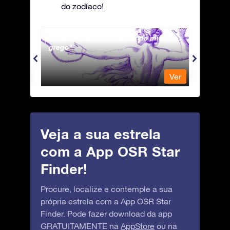
do zodíaco!
Andromeda - A Princesa do mito
Antli
grego
Ver
Ver
Veja a sua estrela
com a App OSR Star
Finder!
Procure, localize e contemple a sua
própria estrela com a App OSR Star
Finder. Pode fazer download da app
GRATUITAMENTE na
AppStore
ou na