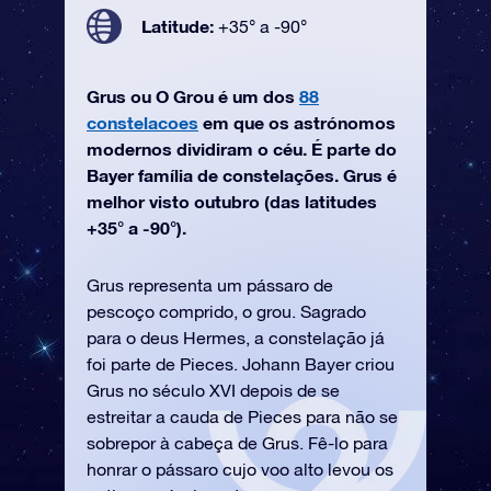
Latitude:
+35° a -90°
Grus ou O Grou é um dos
88
constelacoes
em que os astrónomos
modernos dividiram o céu. É parte do
Bayer família de constelações. Grus é
melhor visto outubro (das latitudes
+35° a -90°).
Grus representa um pássaro de
pescoço comprido, o grou. Sagrado
para o deus Hermes, a constelação já
foi parte de Pieces. Johann Bayer criou
Grus no século XVI depois de se
estreitar a cauda de Pieces para não se
sobrepor à cabeça de Grus. Fê-lo para
honrar o pássaro cujo voo alto levou os