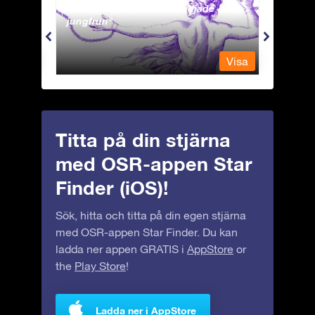
Andromeda - Den fastkedjade
Antli
jungfrun
Visa
Visa
Titta på din stjärna
med OSR-appen Star
Finder (iOS)!
Sök, hitta och titta på din egen stjärna
med OSR-appen Star Finder. Du kan
ladda ner appen GRATIS i
AppStore
or
the
Play Store
!
Ladda ner i AppStore