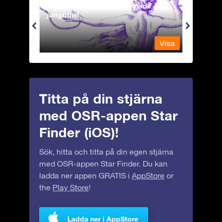
Andromeda - Den fastkedjade
Antli
jungfrun
Visa
Visa
Titta på din stjärna
med OSR-appen Star
Finder (iOS)!
Sök, hitta och titta på din egen stjärna
med OSR-appen Star Finder. Du kan
ladda ner appen GRATIS i
AppStore
or
the
Play Store
!
Ladda ner i AppStore