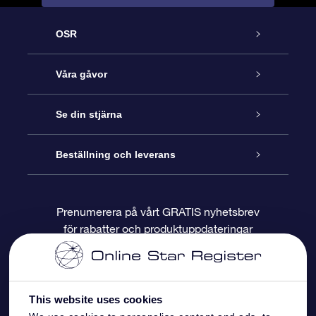
OSR
Kundtjänst
Våra gåvor
Kontakta oss
Online-Stjärngåva
Se din stjärna
Blogg
OSR Gåvopaket
Stjärnregiste
Beställning och leverans
Vanliga frågor
Super Star-gåva
OSR:s App Star Finder
Kundinloggning
Prenumerera på vårt GRATIS nyhetsbrev
för rabatter och produktuppdateringar
Recensioner
OSR Presentkort
Personlig Stjärnsida
Betalningsinformation
Företagspresenter
One Million Stars
Leveransinformation
This website uses cookies
OSR Starsaver
Returpolicy