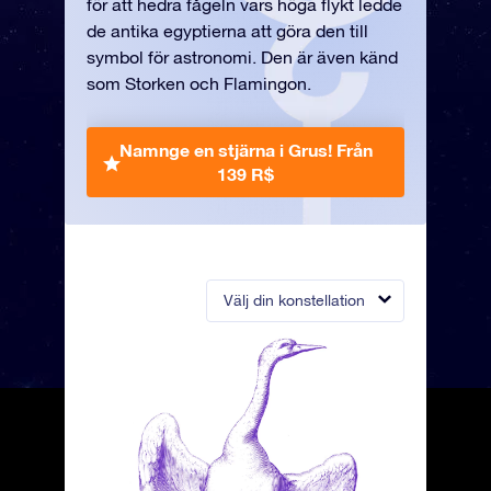
för att hedra fågeln vars höga flykt ledde
de antika egyptierna att göra den till
symbol för astronomi. Den är även känd
som Storken och Flamingon.
Namnge en stjärna i Grus!
Från
139 R$
Välj din konstellation