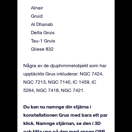
Alnair
Gruid
Al Dhanab
Delta Gruis
Tau-1 Gruis
Gliese 832
Några av de djuphimmelobjekt som har
upptäckts Grus inkluderar: NGC 7424,
NGC 7213, NGC 7140, IC 1459, IC
5264, NGC 7418, NGC 7421.
Du kan nu namnge din stjärna i
konstellationen Grus med bara ett par
klick. Namnge stjärnan, se den i 3D
och titta upp på den med appen OSR