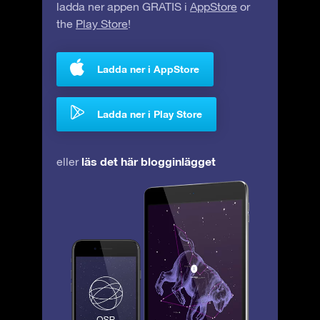
ladda ner appen GRATIS i
AppStore
or
the
Play Store
!
Ladda ner i AppStore
Ladda ner i Play Store
läs det här blogginlägget
eller