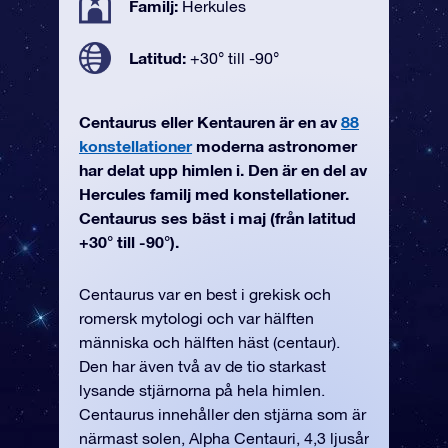
Familj:
Herkules
Latitud:
+30° till -90°
Centaurus eller Kentauren är en av
88
konstellationer
moderna astronomer
har delat upp himlen i. Den är en del av
Hercules familj med konstellationer.
Centaurus ses bäst i maj (från latitud
+30° till -90°).
Centaurus var en best i grekisk och
romersk mytologi och var hälften
människa och hälften häst (centaur).
Den har även två av de tio starkast
lysande stjärnorna på hela himlen.
Centaurus innehåller den stjärna som är
närmast solen, Alpha Centauri, 4,3 ljusår