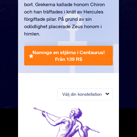
bort. Grekerna kallade honom Chiron
och han träffades i knät av Hercules
förgiftade pilar. På grund av sin
odödlighet placerade Zeus honom i
himlen.
Namnge en stjärna i Centaurus!
Från 139 R$
Välj din konstellation