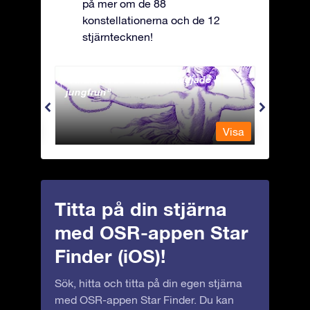
på mer om de 88
konstellationerna och de 12
stjärntecknen!
Andromeda - Den fastkedjade
Antli
jungfrun
Visa
Visa
Titta på din stjärna
med OSR-appen Star
Finder (iOS)!
Sök, hitta och titta på din egen stjärna
med OSR-appen Star Finder. Du kan