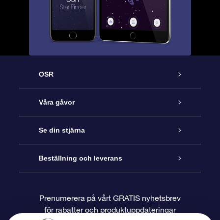
OSR
Kundtjänst
Våra gåvor
Kontakta oss
Online-Stjärngåva
Se din stjärna
Blogg
OSR Gåvopaket
Stjärnregiste
Beställning och leverans
Vanliga frågor
Super Star-gåva
OSR:s App Star Finder
Kundinloggning
Prenumerera på vårt GRATIS nyhetsbrev
för rabatter och produktuppdateringar
Recensioner
OSR Presentkort
Personlig Stjärnsida
Betalningsinformation