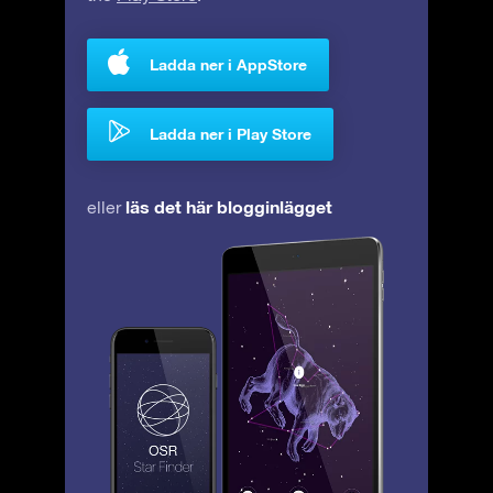
Ladda ner i AppStore
Ladda ner i Play Store
läs det här blogginlägget
eller