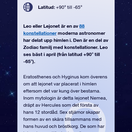
Latitud:
+90° till -65°
Leo eller Lejonet är en av
88
konstellationer
moderna astronomer
har delat upp himlen i. Den är en del av
Zodiac familj med konstellationer. Leo
ses bäst i april (från latitud +90° till
-65°).
Eratosthenes och Hyginus kom överens
om att lejonet var placerat i himlen
eftersom det var kung över bestarna.
Inom mytologin är detta lejonet Nemea,
dräpt av Hercules som det första av
hans 12 stordåd. Sex stjärnor skapar
formen av en skära tillsammans med
hans huvud och bröstkorg. De som har