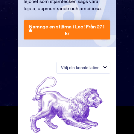
lejonet som stjärntecken sägs vara
lojala, uppmuntrande och ambitiösa.
Namnge en stjärna i Leo!
Från 271
kr
Välj din konstellation