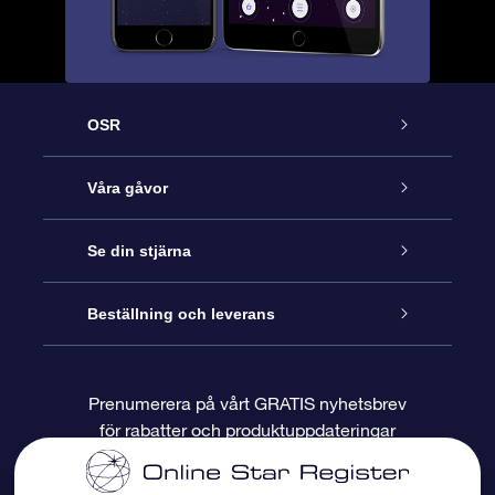
OSR
Kundtjänst
Våra gåvor
Kontakta oss
Online-Stjärngåva
Se din stjärna
Blogg
OSR Gåvopaket
Stjärnregiste
Beställning och leverans
Vanliga frågor
Super Star-gåva
OSR:s App Star Finder
Kundinloggning
Prenumerera på vårt GRATIS nyhetsbrev
för rabatter och produktuppdateringar
Recensioner
OSR Presentkort
Personlig Stjärnsida
Betalningsinformation