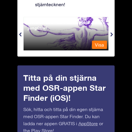
stjärntecknen!
Andromeda - Den fastkedjade
Antli
jungfrun
Visa
Visa
Titta på din stjärna
med OSR-appen Star
Finder (iOS)!
Sök, hitta och titta på din egen stjärna
med OSR-appen Star Finder. Du kan
ladda ner appen GRATIS i
AppStore
or
the
Play Store
!