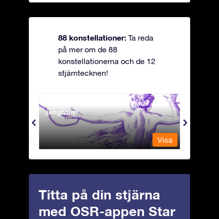
88 konstellationer:
Ta reda
på mer om de 88
konstellationerna och de 12
stjärntecknen!
Andromeda - Den fastkedjade
Antli
jungfrun
Visa
Visa
Titta på din stjärna
med OSR-appen Star