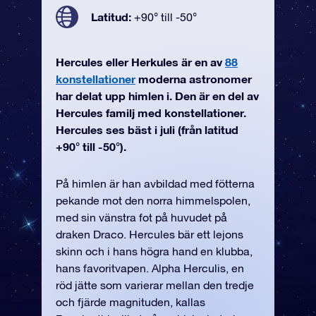
Latitud:
+90° till -50°
Hercules eller Herkules är en av
88
konstellationer
moderna astronomer
har delat upp himlen i. Den är en del av
Hercules familj med konstellationer.
Hercules ses bäst i juli (från latitud
+90° till -50°).
På himlen är han avbildad med fötterna
pekande mot den norra himmelspolen,
med sin vänstra fot på huvudet på
draken Draco. Hercules bär ett lejons
skinn och i hans högra hand en klubba,
hans favoritvapen. Alpha Herculis, en
röd jätte som varierar mellan den tredje
och fjärde magnituden, kallas