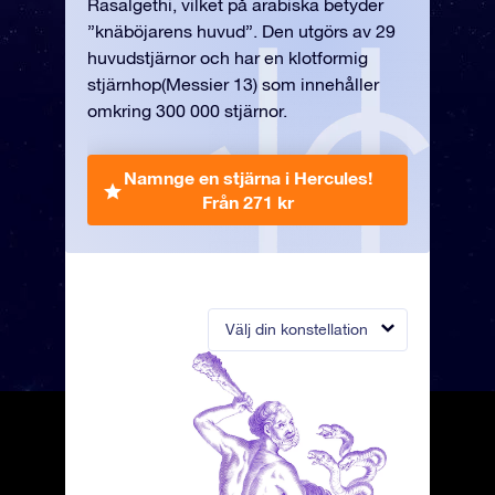
Rasalgethi, vilket på arabiska betyder
”knäböjarens huvud”. Den utgörs av 29
huvudstjärnor och har en klotformig
stjärnhop(Messier 13) som innehåller
omkring 300 000 stjärnor.
Namnge en stjärna i Hercules!
Från 271 kr
Välj din konstellation