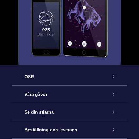
OSR
Kundtjänst
Våra gåvor
Kontakta oss
Online-Stjärngåva
Se din stjärna
Blogg
OSR Gåvopaket
Stjärnregiste
Beställning och leverans