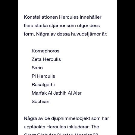
Konstellationen Hercules innehåller
flera starka stjärnor som utgör dess
form. Några av dessa huvudstjärnor är:
Kornephoros
Zeta Herculis
Sarin
Pi Herculis
Rasalgethi
Marfak Al Jathih Al Aisr
Sophian
Några av de djuphimmelobjekt som har
upptäckts Hercules inkluderar: The
Great Globular Cluster, Messier 92,