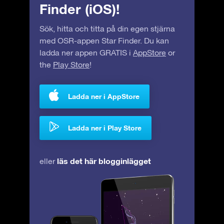
Finder (iOS)!
Sök, hitta och titta på din egen stjärna
med OSR-appen Star Finder. Du kan
ladda ner appen GRATIS i
AppStore
or
the
Play Store
!
Ladda ner i AppStore
Ladda ner i Play Store
läs det här blogginlägget
eller