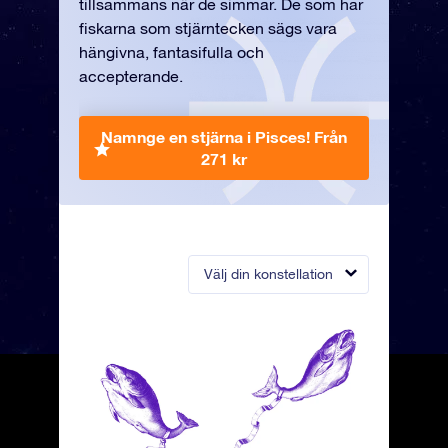
tillsammans när de simmar. De som har
fiskarna som stjärntecken sägs vara
hängivna, fantasifulla och
accepterande.
Namnge en stjärna i Pisces!
Från
271 kr
Välj din konstellation