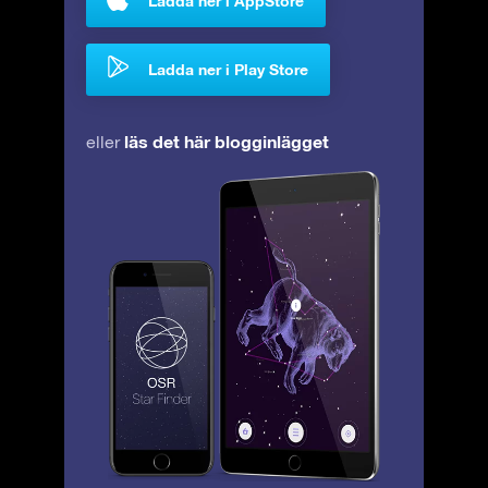
Ladda ner i AppStore
Ladda ner i Play Store
läs det här blogginlägget
eller