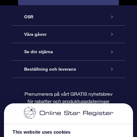
OSR
Kundtjänst
Våra gåvor
Kontakta oss
Online-Stjärngåva
Se din stjärna
Blogg
OSR Gåvopaket
Stjärnregiste
Beställning och leverans
Vanliga frågor
Super Star-gåva
OSR:s App Star Finder
Kundinloggning
Prenumerera på vårt GRATIS nyhetsbrev
för rabatter och produktuppdateringar
Recensioner
OSR Presentkort
Personlig Stjärnsida
Betalningsinformation
Företagspresenter
One Million Stars
Leveransinformation
This website uses cookies