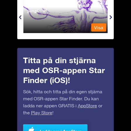
Andromeda - Den fastkedjade
Antli
jungfrun
Visa
Visa
Titta på din stjärna
med OSR-appen Star
Finder (iOS)!
Sök, hitta och titta på din egen stjärna
med OSR-appen Star Finder. Du kan
ladda ner appen GRATIS i
AppStore
or
the
Play Store
!