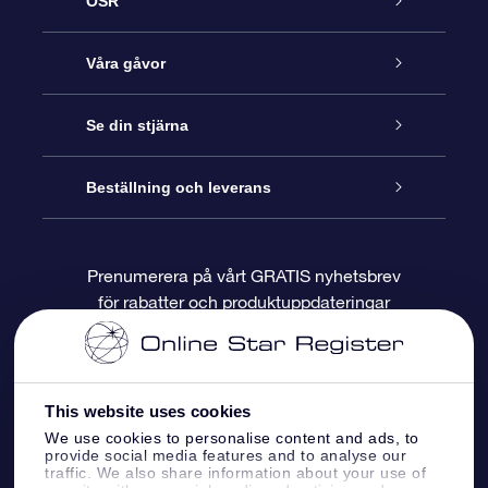
OSR
Kundtjänst
Våra gåvor
Kontakta oss
Online-Stjärngåva
Se din stjärna
Blogg
OSR Gåvopaket
Stjärnregiste
Beställning och leverans
Vanliga frågor
Super Star-gåva
OSR:s App Star Finder
Kundinloggning
Prenumerera på vårt GRATIS nyhetsbrev
för rabatter och produktuppdateringar
Recensioner
OSR Presentkort
Personlig Stjärnsida
Betalningsinformation
Företagspresenter
One Million Stars
Leveransinformation
This website uses cookies
OSR Starsaver
Returpolicy
We use cookies to personalise content and ads, to
provide social media features and to analyse our
traffic. We also share information about your use of