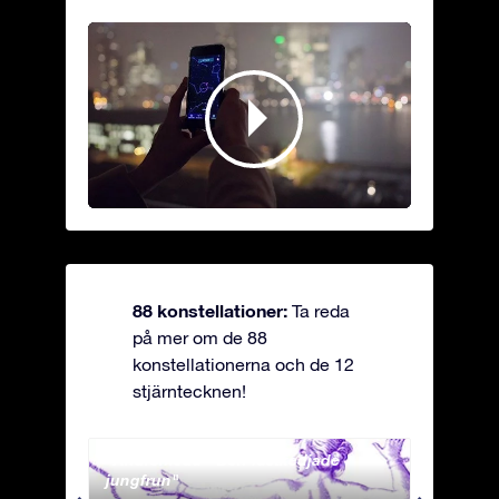
88 konstellationer:
Ta reda
på mer om de 88
konstellationerna och de 12
stjärntecknen!
Andromeda - Den fastkedjade
Antli
jungfrun