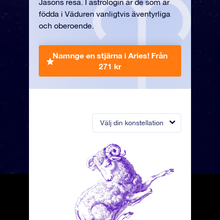
Jasons resa. I astrologin är de som är
födda i Väduren vanligtvis äventyrliga
och oberoende.
Namnge en stjärna i Aries!
Från
271 kr
Välj din konstellation