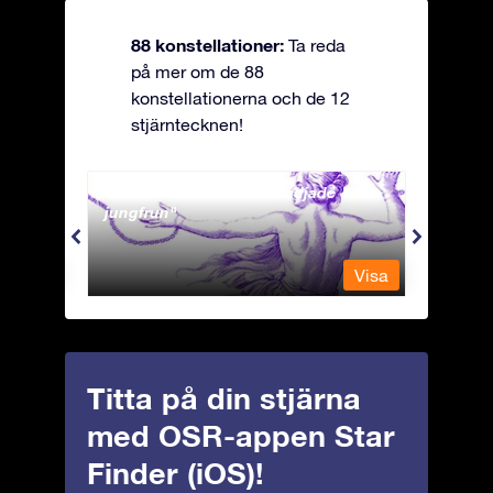
88 konstellationer:
Ta reda
på mer om de 88
konstellationerna och de 12
stjärntecknen!
Andromeda - Den fastkedjade
Antli
jungfrun
Visa
Visa
Titta på din stjärna
med OSR-appen Star
Finder (iOS)!