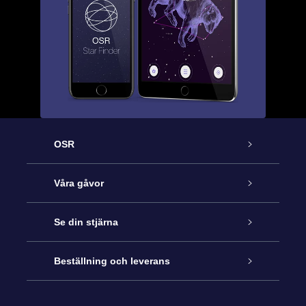
OSR
Kundtjänst
Våra gåvor
Kontakta oss
Online-Stjärngåva
Se din stjärna
Blogg
OSR Gåvopaket
Stjärnregiste
Beställning och leverans
Vanliga frågor
Super Star-gåva
OSR:s App Star Finder
Kundinloggning