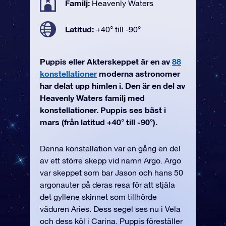
Familj:
Heavenly Waters
Latitud:
+40° till -90°
Puppis eller Akterskeppet är en av
88
konstellationer
moderna astronomer
har delat upp himlen i. Den är en del av
Heavenly Waters familj med
konstellationer. Puppis ses bäst i
mars (från latitud +40° till -90°).
Denna konstellation var en gång en del
av ett större skepp vid namn Argo. Argo
var skeppet som bar Jason och hans 50
argonauter på deras resa för att stjäla
det gyllene skinnet som tillhörde
väduren Aries. Dess segel ses nu i Vela
och dess köl i Carina. Puppis föreställer