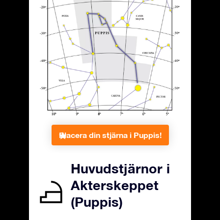
Placera din stjärna i Puppis!
Huvudstjärnor i
Akterskeppet
(Puppis)