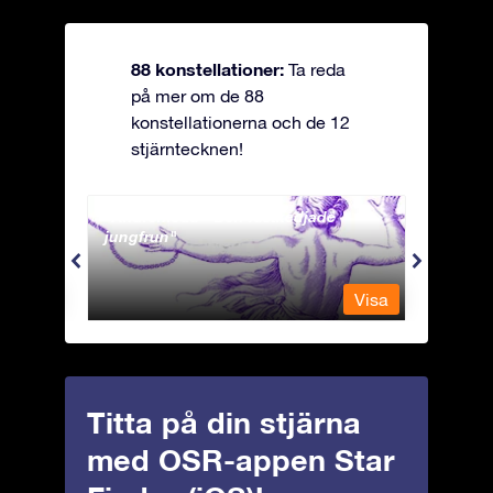
88 konstellationer:
Ta reda
på mer om de 88
konstellationerna och de 12
stjärntecknen!
Andromeda - Den fastkedjade
Antli
jungfrun
Visa
Visa
Titta på din stjärna
med OSR-appen Star