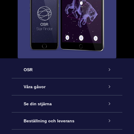
OSR
Kundtjänst
Våra gåvor
Kontakta oss
Online-Stjärngåva
Se din stjärna
Blogg
OSR Gåvopaket
Stjärnregiste
Beställning och leverans