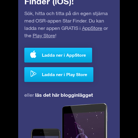
Finder (iOS)!
Sök, hitta och titta på din egen stjärna
med OSR-appen Star Finder. Du kan
ladda ner appen GRATIS i
AppStore
or
the
Play Store
!
Ladda ner i AppStore
Ladda ner i Play Store
läs det här blogginlägget
eller