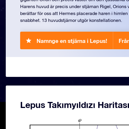
Harens huvud är precis under stjärnan Rigel, Orions 
berättar för oss att Hermes placerade haren i himlen
snabbhet. 13 huvudstjärnor utgör konstellationen.
Namnge en stjärna i Lepus!
Frå
Lepus Takımyıldızı Haritas