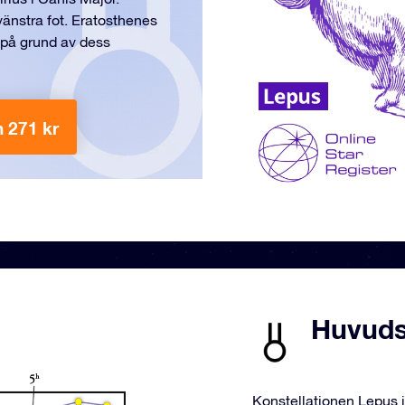
vänstra fot. Eratosthenes
 på grund av dess
n 271 kr
ı
Huvudst
Konstellationen Lepus i