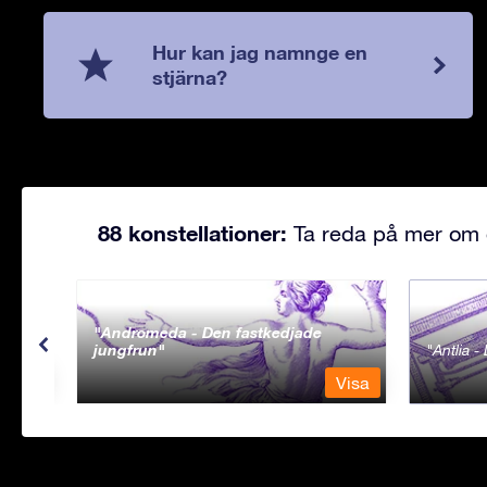
Hur kan jag namnge en
stjärna?
88 konstellationer:
Ta reda på mer om d
Andromeda - Den fastkedjade
jungfrun
Antlia 
Visa
Visa