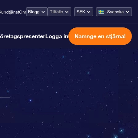
Blogg
Tillfälle
SEK
Svenska
Kundtjänst
Om
öretagspresenter
Logga in
Namnge en stjärna!