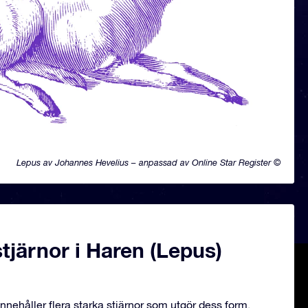
Lepus av Johannes Hevelius – anpassad av Online Star Register ©
järnor i Haren (Lepus)
nnehåller flera starka stjärnor som utgör dess form.