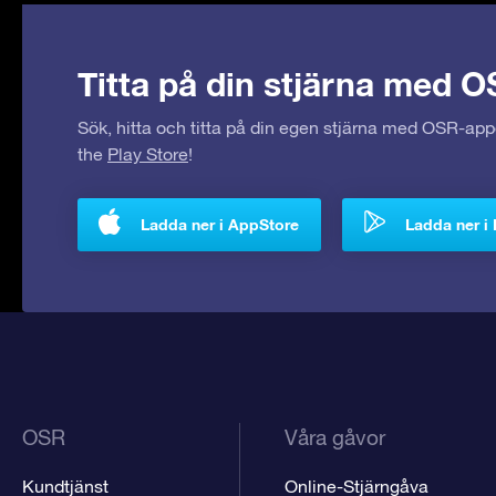
Titta på din stjärna med O
Sök, hitta och titta på din egen stjärna med OSR-ap
the
Play Store
!
Ladda ner i AppStore
Ladda ner i 
OSR
Våra gåvor
Kundtjänst
Online-Stjärngåva