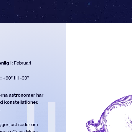
nlig i:
Februari
d:
+60° till -90°
na astronomer har
d konstellationer.
.
igger just söder om
rius i Canis Major.