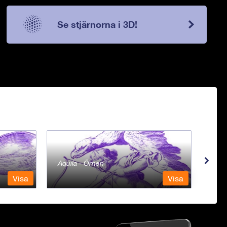
Se stjärnorna i 3D!
Aquila - Örnen
Aqua
Visa
Visa