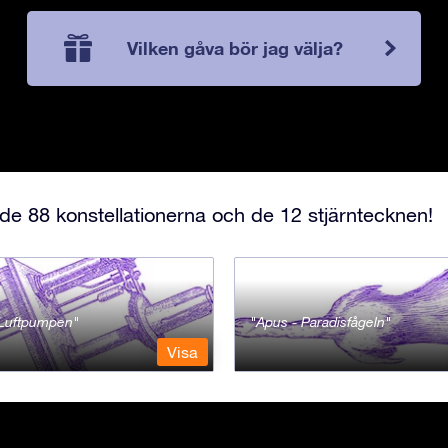
Vilken gåva bör jag välja?
e 88 konstellationerna och de 12 stjärntecknen!
- Luftpumpen
Apus - Paradisfågeln
Visa