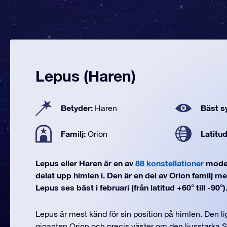
Lepus (Haren)
Betyder:
Bäst sy
Haren
Familj:
Latitu
Orion
Lepus eller Haren är en av
88 konstellationer
moder
delat upp himlen i. Den är en del av Orion familj me
Lepus ses bäst i februari (från latitud +60° till -90°)
Lepus är mest känd för sin position på himlen. Den l
giganten Orion och precis väster om den ljusstarka Si