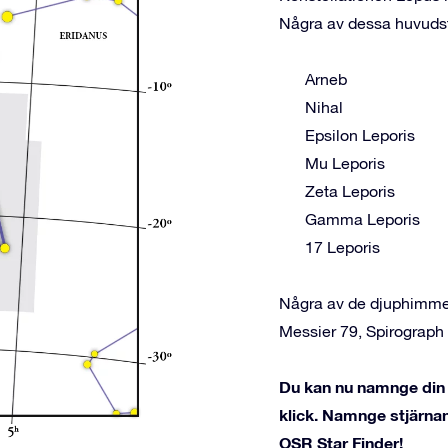
Några av dessa huvudst
Arneb
Nihal
Epsilon Leporis
Mu Leporis
Zeta Leporis
Gamma Leporis
17 Leporis
Några av de djuphimmel
Messier 79, Spirograp
Du kan nu namnge din s
klick. Namnge stjärnan
OSR Star Finder!